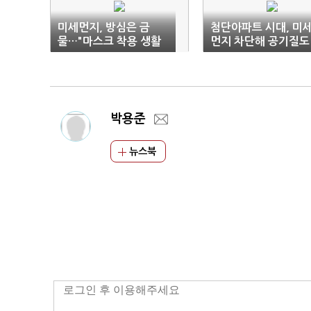
미세먼지, 방심은 금
첨단아파트 시대, 미
물…"마스크 착용 생활
먼지 차단해 공기질도
화해야"
챙긴다
박용준
뉴스북