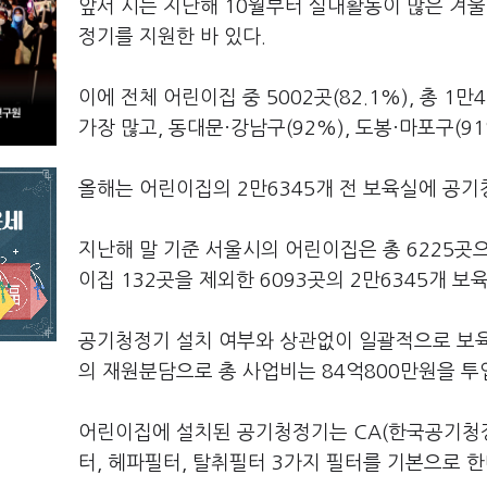
앞서 시는 지난해 10월부터 실내활동이 많은 겨울
정기를 지원한 바 있다.
이에 전체 어린이집 중 5002곳(82.1%), 총 
가장 많고, 동대문·강남구(92%), 도봉·마포구(91
올해는 어린이집의 2만6345개 전 보육실에 공기
지난해 말 기준 서울시의 어린이집은 총 6225곳
이집 132곳을 제외한 6093곳의 2만6345개 보
공기청정기 설치 여부와 상관없이 일괄적으로 보육실당
의 재원분담으로 총 사업비는 84억800만원을 투
어린이집에 설치된 공기청정기는 CA(한국공기청정
터, 헤파필터, 탈취필터 3가지 필터를 기본으로 한