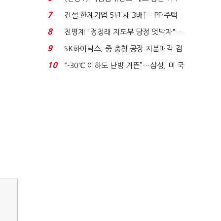
노동자는 강행군…'야...
7
건설 한계기업 5년 새 3배↑…PF·주택
침체에 재무 ...
8
친명계 "정청래 지도부 당정 엇박자"…
친청계 "신천지 오...
9
SK하이닉스, 중 충칭 공장 지분매각 검
토?…“확정된 바...
10
“-30℃ 이하도 난방 거뜬”…삼성, 미 국
립연구소와 개...