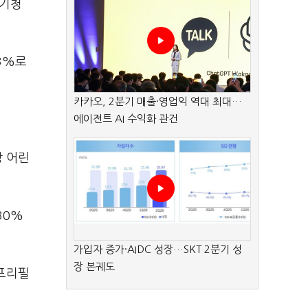
공기청
93%로
카카오, 2분기 매출·영업익 역대 최대…
에이전트 AI 수익화 관건
장 어린
30%
가입자 증가·AIDC 성장…SKT 2분기 성
장 본궤도
 프리필