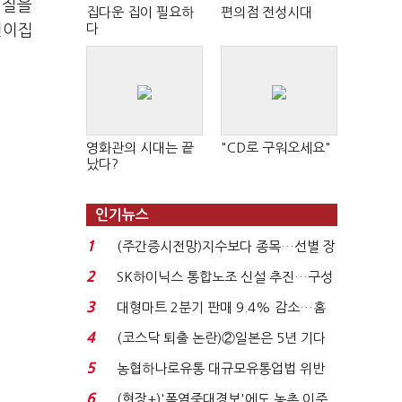
기질을
집다운 집이 필요하
편의점 전성시대
다
린이집
영화관의 시대는 끝
"CD로 구워오세요"
났다?
인기뉴스
1
(주간증시전망)지수보다 종목…선별 장
세 이어진다...
2
SK하이닉스 통합노조 신설 추진…구성
원 간 성과급 불...
3
대형마트 2분기 판매 9.4% 감소…홈
플러스 사태 여파...
4
(코스닥 퇴출 논란)②일본은 5년 기다
려주는데 우리는 ...
5
농협하나로유통 대규모유통업법 위반
적발…공정위, 과...
6
(현장+)'폭염중대경보'에도 농촌 이주