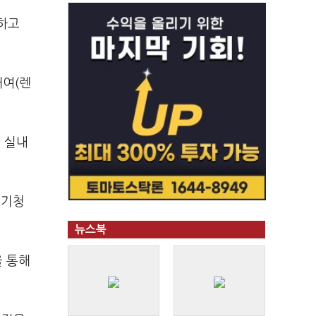
시하고
대여(렌
 실내
공기청
뉴스북
을 통해