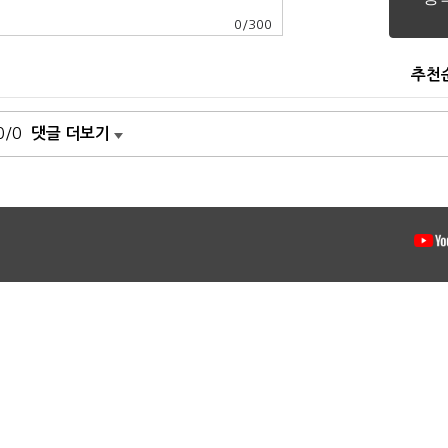
0
/
300
추천
0/0
댓글 더보기