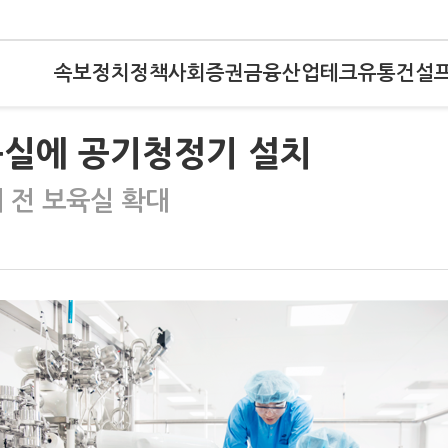
속보
정치
정책
사회
증권
금융
산업
테크
유통
건설
육실에 공기청정기 설치
 전 보육실 확대