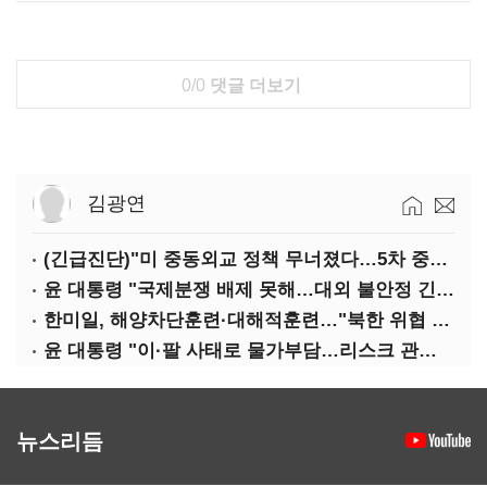
0/0
댓글 더보기
김광연
(긴급진단)"미 중동외교 정책 무너졌다…5차 중동전 가능성은 낮아"
윤 대통령 "국제분쟁 배제 못해…대외 불안정 긴밀대응"
한미일, 해양차단훈련·대해적훈련…"북한 위협 억제"
윤 대통령 "이·팔 사태로 물가부담…리스크 관리 만전 기해야"
뉴스리듬