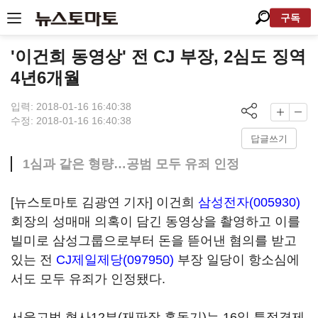
구독
'이건희 동영상' 전 CJ 부장, 2심도 징역
4년6개월
입력: 2018-01-16 16:40:38
수정: 2018-01-16 16:40:38
답글쓰기
1심과 같은 형량…공범 모두 유죄 인정
[뉴스토마토 김광연 기자] 이건희
삼성전자(005930)
회장의 성매매 의혹이 담긴 동영상을 촬영하고 이를
빌미로 삼성그룹으로부터 돈을 뜯어낸 혐의를 받고
있는 전
CJ제일제당(097950)
부장 일당이 항소심에
서도 모두 유죄가 인정됐다.
서울고법 형사12부(재판장 홍동기)는 16일 특정경제