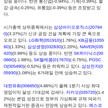
상승 중이다. 반면 통신업(-0.94%), 기계(-0.39%), 철
강·금속(-0.25%), 유통업(-0.39%) 등은 조정받고 있
다.
시가총액 상위종목에서는
삼성바이오로직스(20794
0)
(3.37%)가 신규 공장 건설 계획에 가장 큰 폭으로
오르고 있다.
LG화학(051910)
(1.76%),
KB금융(1055
60)
(1.33%),
삼성생명(032830)
(1.20%),
NAVER(035
420)
(0.99%) 등도 상승 중이다. 반면
SK하이닉스(00
0660)
(-1.88%),
SK텔레콤(017670)
(-0.75%),
POSC
O(005490)
(-0.52%) 등은 하락하고 있다.
삼성전자(0
05930)
(1.08%)는 6거래일 만에 상승하고 있다.
대한유화(006650)
(4.86%)가 올해 1분기 사상 최대
영업이익 달성 기대감에 강세다.
카카오(035720)
(1.4
2%)는 본업 성장으로 정부의 가상화폐 규제 여파가
제한적일거란 증권사 전망에 상승하고 있다.
예스코