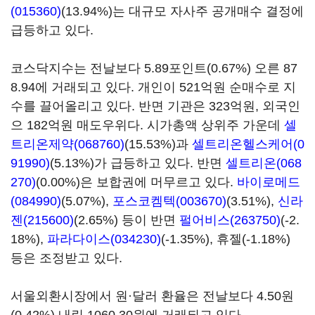
(015360)
(13.94%)는 대규모 자사주 공개매수 결정에
급등하고 있다.
코스닥지수는 전날보다 5.89포인트(0.67%) 오른 87
8.94에 거래되고 있다. 개인이 521억원 순매수로 지
수를 끌어올리고 있다. 반면 기관은 323억원, 외국인
으 182억원 매도우위다. 시가총액 상위주 가운데
셀
트리온제약(068760)
(15.53%)과
셀트리온헬스케어(0
91990)
(5.13%)가 급등하고 있다. 반면
셀트리온(068
270)
(0.00%)은 보합권에 머무르고 있다.
바이로메드
(084990)
(5.07%),
포스코켐텍(003670)
(3.51%),
신라
젠(215600)
(2.65%) 등이 반면
펄어비스(263750)
(-2.
18%),
파라다이스(034230)
(-1.35%), 휴젤(-1.18%)
등은 조정받고 있다.
서울외환시장에서 원·달러 환율은 전날보다 4.50원