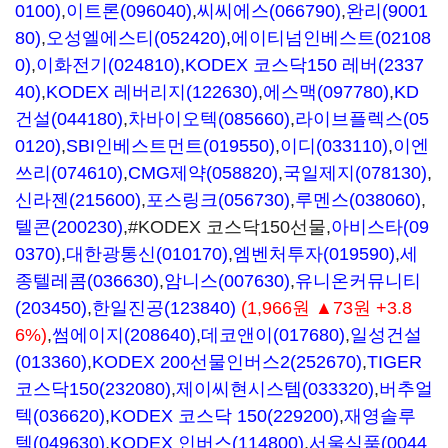
0100)
,
이트론(096040)
,
씨씨에스(066790)
,
완리(9001
80)
,
오성엘에스티(052420)
,
에이티넘인베스트(02108
0)
,
이화전기(024810)
,
KODEX 코스닥150 레버(2337
40)
,
KODEX 레버리지(122630)
,
에스맥(097780)
,
KD
건설(044180)
,
차바이오텍(085660)
,
라이브플렉스(05
0120)
,
SBI인베스트먼트(019550)
,
이디(033110)
,
이엔
쓰리(074610)
,
CMG제약(058820)
,
국일제지(078130)
,
신라젠(215600)
,
포스링크(056730)
,
루멘스(038060)
,
텔콘(200230)
,#KODEX 코스닥150선물,
아비스타(09
0370)
,
대한광통신(010170)
,
엠벤처투자(019590)
,
세
종텔레콤(036630)
,
암니스(007630)
,
유니온커뮤니티
(203450)
,
한일진공(123840)
(1,966원 ▲73원 +3.8
6%)
,
썸에이지(208640)
,
데코앤이(017680)
,
일성건설
(013360)
,
KODEX 200선물인버스2(252670)
,
TIGER
코스닥150(232080)
,
제이씨현시스템(033320)
,
버추얼
텍(036620)
,
KODEX 코스닥 150(229200)
,
재영솔루
텍(049630)
,
KODEX 인버스(114800)
,
서울식품(0044