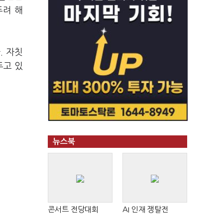
두려 해
. 자칫
두고 있
뉴스북
콘서트 전당대회
AI 인재 쟁탈전