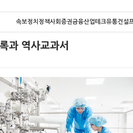
속보
정치
정책
사회
증권
금융
산업
테크
유통
건설
실록과 역사교과서