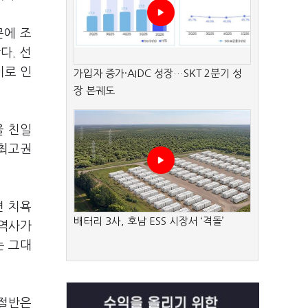
문에 조
다. 선
이로 인
가입자 증가·AIDC 성장…SKT 2분기 성
장 본궤도
을 친일
 최고권
면 치욕
배터리 3사, 호남 ESS 시장서 ‘격돌’
 역사가
는 그대
 절반은