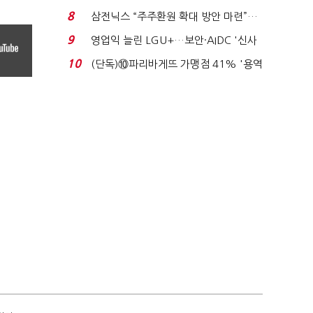
억달러에 '3% 성...
8
삼전닉스 “주주환원 확대 방안 마련”…
로이터에 성명...
9
영업익 늘린 LGU+…보안·AIDC '신사
업 드라이브'...
10
(단독)⑩파리바게뜨 가맹점 41% '용역
제빵기사 없어'…고...