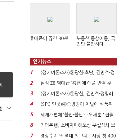
휴대폰이 끊긴 30분
부동산 동상이몽, 국
민만 불안하다
인기뉴스
1
(정기여론조사)②당심·호남, 김민석-정
청래 '초접전'...
2
삼성 Z8 역대급 ‘흥행’에 애플 반격 주
목…9월 ‘폴...
3
(정기여론조사)①당심, 김민석·정청래
'초접전'…대통령 ...
4
(SPC 민낯)④솜방망이 처벌에 식품위
순
생법 위반 반복...
5
세제개편에 ‘불안·불만’…오세훈 "전월
세 구하기 더 ...
6
기업은행, 소비자피해보상 부실심사·보
이스피싱 공시 ...
7
경상수지 또 역대 최고치…사상 첫 400