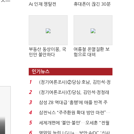
AI 인재 쟁탈전
휴대폰이 끊긴 30분
부동산 동상이몽, 국
여름철 온열질환 보
민만 불안하다
험으로 대비
인기뉴스
1
(정기여론조사)②당심·호남, 김민석-정
청래 '초접전'...
2
(정기여론조사)①당심, 김민석·정청래
'초접전'…대통령 ...
3
삼성 Z8 역대급 ‘흥행’에 애플 반격 주
목…9월 ‘폴...
4
삼전닉스 “주주환원 확대 방안 마련”…
로이터에 성명...
5
세제개편에 ‘불안·불만’…오세훈 "전월
세 구하기 더 ...
6
영업익 늘린 LGU+…보안·AIDC '신사