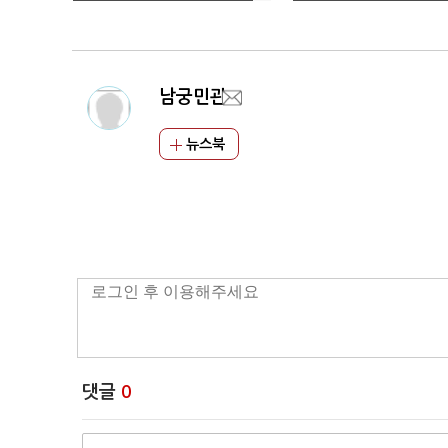
다
출시
남궁민관
뉴스북
댓글
0