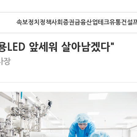
속보
정치
정책
사회
증권
금융
산업
테크
유통
건설
용LED 앞세워 살아남겠다"
사장