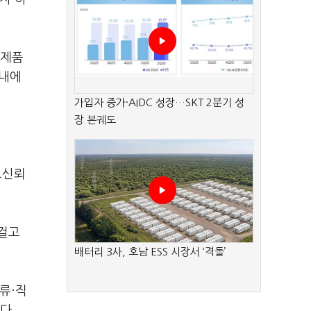
 제품
 내에
가입자 증가·AIDC 성장…SKT 2분기 성
장 본궤도
고신뢰
 걸고
배터리 3사, 호남 ESS 시장서 ‘격돌’
류·직
다.