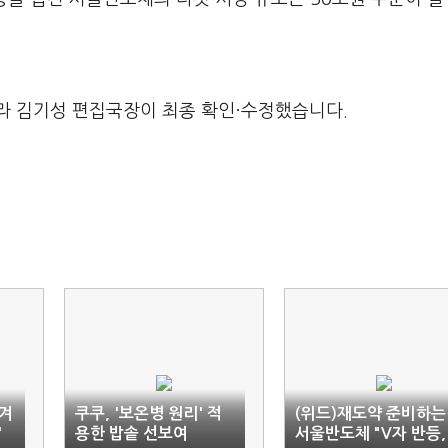
라 김기성 편집국장이 최종 확인·수정했습니다.
 겨
쿠쿠, '보온병 원리' 적
(위드)재도약 준비하는
'
용한 밥솥 선보여
서울반도체 "V자 반등,