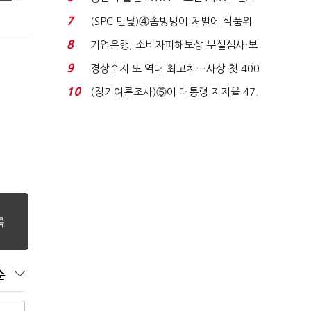
업 드라이브'...
7
(SPC 민낯)④솜방망이 처벌에 식품위
생법 위반 반복...
8
기업은행, 소비자피해보상 부실심사·보
이스피싱 공시 ...
9
경상수지 또 역대 최고치…사상 첫 400
억달러에 '3% 성...
10
(정기여론조사)⑤이 대통령 지지율 47.
7%…일주일 만에 ...
순