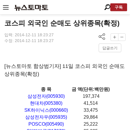
구독
코스피 외국인 순매도 상위종목(확정)
입력: 2014-12-11 18:23:27
수정: 2014-12-11 18:23:27
답글쓰기
[뉴스토마토 함상범기자] 11일 코스피 외국인 순매도
상위종목(확정)
종 목
금 액(단위:백만원)
삼성전자(005930)
197,374
현대차(005380)
41,514
SK하이닉스(000660)
33,475
삼성전자우(005935)
29,864
POSCO(005490)
25,222