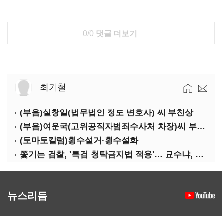
0/0
댓글 더보기
최기철
(부음)설창일(법무법인 정도 변호사) 씨 부친상
(부음)여운국(고위공직자범죄수사처 차장)씨 부친상
(토마토칼럼)횡수설거·횡수설화
쫓기는 검찰, '특검 청탁금지법 적용'… 묘수냐, 무리수냐
뉴스리듬