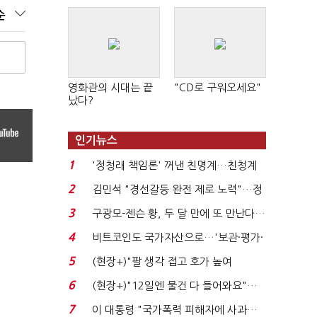
순
영화관의 시대는 끝
"CD로 구워오세요"
났다?
인기뉴스
1
'정청래 책임론' 꺼낸 친명계…친청계
는 추가투표 때리기...
2
김민석 "경선갈등 완전 제로 노력"…정
청래 "반명 공세 사...
3
구광모-젠슨 황, 두 달 만에 또 만난다…
로봇·AI 등 논...
4
비트코인도 국가자산으로…'보관·평가·
처분' 기준은 ...
5
(현장+)"팔 생각 접고 호가 높여
요"…'덜 똘똘한 한 채' 20...
6
(현장+)"12일엔 물건 다 들어와요"…
빈 매대 채우며 문 연 ...
7
이 대통령 "국가폭력 피해자에 사과…