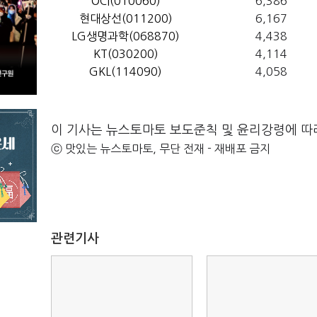
OCI(010060)
6,386
현대상선(011200)
6,167
LG생명과학(068870)
4,438
KT(030200)
4,114
GKL(114090)
4,058
이 기사는 뉴스토마토 보도준칙 및 윤리강령에 따
ⓒ 맛있는 뉴스토마토, 무단 전재 - 재배포 금지
관련기사