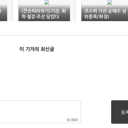
2
(큰손따라하기)기관, 화
코스피 기관 순매수 상
학·철강·조선 담았다
위종목(확정)
이 기자의 최신글
0
/
300