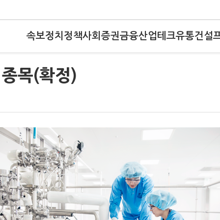
속보
정치
정책
사회
증권
금융
산업
테크
유통
건설
종목(확정)