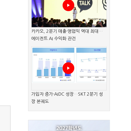
카카오, 2분기 매출·영업익 역대 최대…
에이전트 AI 수익화 관건
가입자 증가·AIDC 성장…SKT 2분기 성
장 본궤도