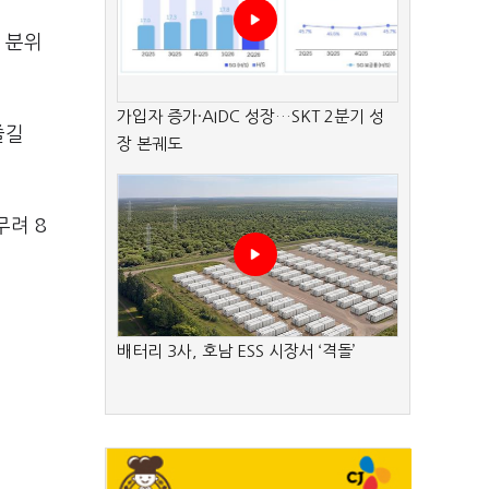
 분위
가입자 증가·AIDC 성장…SKT 2분기 성
즐길
장 본궤도
무려 8
배터리 3사, 호남 ESS 시장서 ‘격돌’