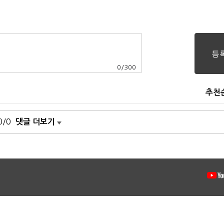
0
/
300
추천
0/0
댓글 더보기