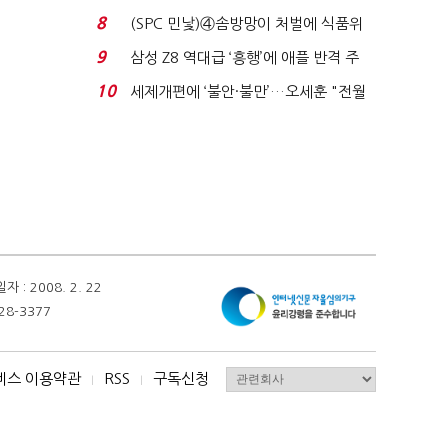
청래 '초접전'...
8
(SPC 민낯)④솜방망이 처벌에 식품위
생법 위반 반복...
9
삼성 Z8 역대급 ‘흥행’에 애플 반격 주
목…9월 ‘폴...
10
세제개편에 ‘불안·불만’…오세훈 "전월
세 구하기 더 ...
 2008. 2. 22
28-3377
비스 이용약관
RSS
구독신청
I
I