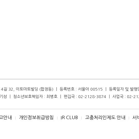
길 32, 이토마토빌딩 (합정동) ㅣ 등록번호 : 서울아 00515 ㅣ 등록일자 및 발행일자 :
성 ㅣ 청소년보호책임자 : 최병호 ㅣ 편집국 : 02-2128-3874 ㅣ 사업국 : 02-21
고안내
개인정보취급방침
IR CLUB
고충처리인제도 안내
서
I
I
I
I