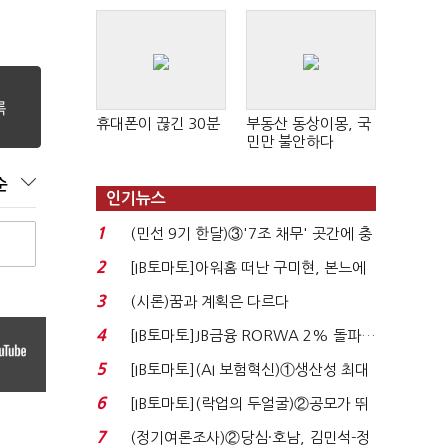
휴대폰이 끊긴 30분
부동산 동상이몽, 국
민만 불안하다
순
인기뉴스
1
(민선 9기 한달)③'7조 채무' 곳간에 충
격…추미애, 20년...
2
[IB토마토]아워홈 떠난 구미현, 본느에
340억 베팅…가...
3
(시론)꿈과 계획은 다르다
4
[IB토마토]JB금융 RORWA 2% 돌파…
실적 견인은 은행 ...
5
[IB토마토](AI 보험혁신)①생산성 최대
80% 개선…현실...
6
[IB토마토](락업의 두얼굴)②공모가 뛰
자 첫날 매도…FI ...
7
(정기여론조사)②당심·호남, 김민석-정