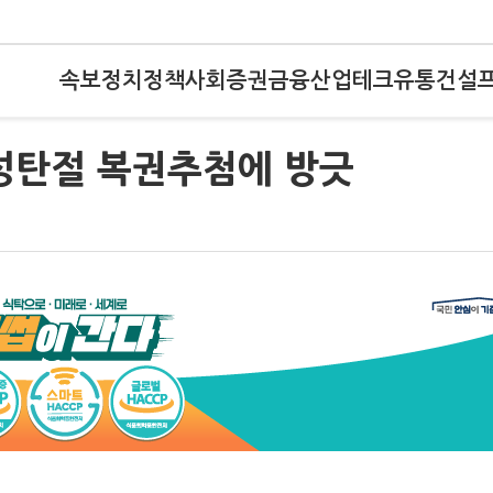
속보
정치
정책
사회
증권
금융
산업
테크
유통
건설
 성탄절 복권추첨에 방긋