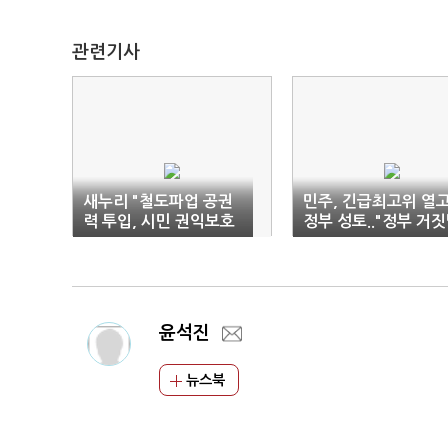
관련기사
새누리 "철도파업 공권
민주, 긴급최고위 열
력 투입, 시민 권익보호
정부 성토.."정부 거
위한 것"
해"
윤석진
뉴스북