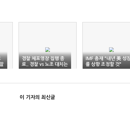
고
경찰 체포영장 집행 종
IMF 총재 "내년 美 성
짓말
료.. 경찰 vs 노조 대치는
률 상향 조정할 것"
진행중
이 기자의 최신글