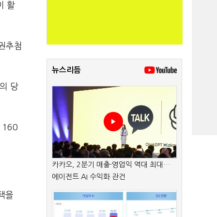
이 활
복권추첨
뉴스리듬
의 당
160
카카오, 2분기 매출·영업익 역대 최대…
에이전트 AI 수익화 관건
택을