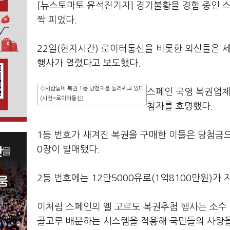
[뉴스토마토 윤석진기자] 경기불황을 경험 중인 
짝 피었다.
22일(현지시간) 로이터통신을 비롯한 외신들은 세
행사가 열렸다고 보도했다.
◇사람들이 복권 1등 당첨자를 둘러싸고 있다
스페인 국영 복권업체
(사진=로이터통신)
첨자를 호명했다.
1등 번호가 새겨진 복권을 구매한 이들은 당첨금으로
0장이 발매됐다.
2등 번호에는 12만5000유로(1억8100만원)가 
이처럼 스페인의 엘 고르도 복권추첨 행사는 소수
골고루 배분하는 시스템을 적용해 국민들의 사랑을