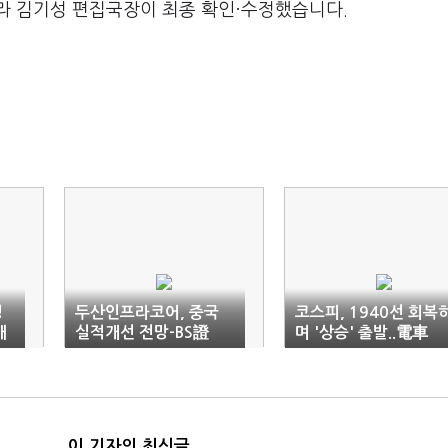
라 김기성 편집국장이 최종 확인·수정했습니다.
생
두산인프라코어, 중국
코스피, 1940선 회복
매
실적개선 전망-BS證
며 '상승' 출발..電車
'↑'(9:25)
이 기자의 최신글