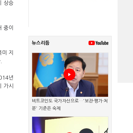
이 상승
래 중이
뉴스리듬
북미 지
.
014년
이 가시
비트코인도 국가자산으로…'보관·평가·처
분' 기준은 숙제