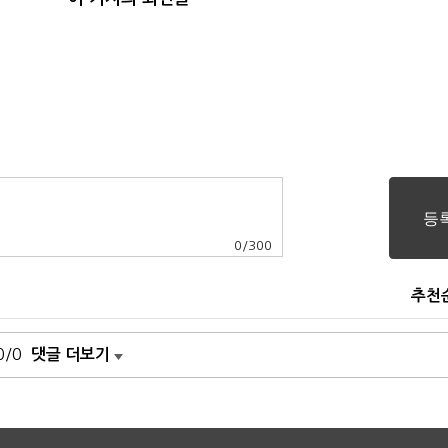
0
/
300
추천
0/0
댓글 더보기