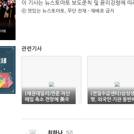
이 기사는 뉴스토마토 보도준칙 및 윤리강령에 따
ⓒ 맛있는 뉴스토마토, 무단 전재 - 재배포 금지
관련기사
(채권데일리)연준 자산
(전일수급센터)삼성
매입 축소 전망에 美국
명, 외국인·기관 동반
채가격 '하락'
수
최하나