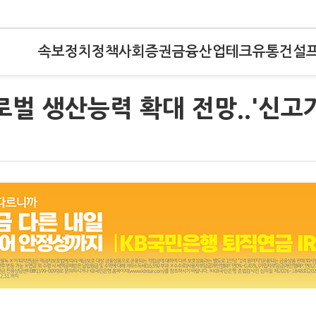
속보
정치
정책
사회
증권
금융
산업
테크
유통
건설
로벌 생산능력 확대 전망..'신고가