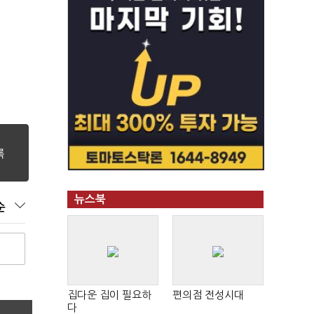
뉴스북
순
집다운 집이 필요하
편의점 전성시대
다