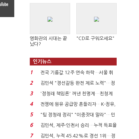
영화관의 시대는 끝
"CD로 구워오세요"
났다?
인기뉴스
1
전국 기름값 12주 연속 하락…서울 휘
발윳값 1909원...
2
김민석 "경선갈등 완전 제로 노력"…정
청래 "반명 공세 사...
3
'정청래 책임론' 꺼낸 친명계…친청계
는 추가투표 때리기...
4
전쟁에 원유 공급망 흔들리자…K-정유,
에너지안보 핵심...
5
"팀 정청래 정리" "이중잣대 말라"…민
주 최고위원 계파 다...
6
김민석, 제주·인천서 승리…누적 득표율
'1위 탈환'(종합)...
7
김민석, 누적 45.42%로 경선 1위…정