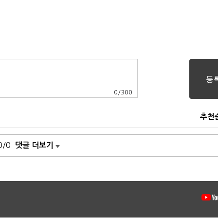
0
/
300
추천
0/0
댓글 더보기