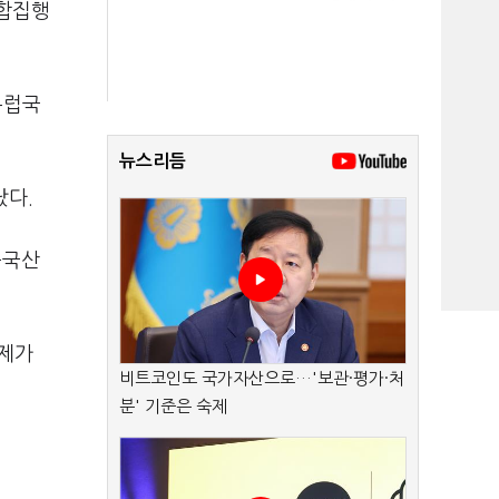
연합집행
유럽국
뉴스리듬
났다.
중국산
규제가
비트코인도 국가자산으로…'보관·평가·처
분' 기준은 숙제