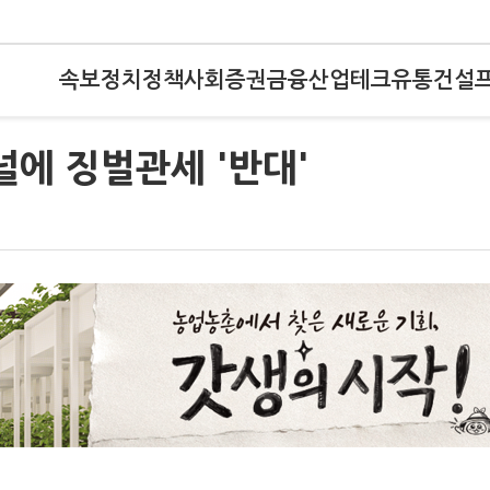
속보
정치
정책
사회
증권
금융
산업
테크
유통
건설
널에 징벌관세 '반대'