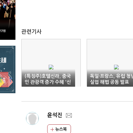
관련기사
(특징주)호텔신라, 중국
독일·프랑스, 유럽 청
인 관광객 증가 수혜 '신
실업 해법 공동 발표
고가'
윤석진
뉴스북