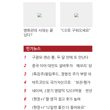
영화관의 시대는 끝
"CD로 구워오세요"
났다?
인기뉴스
1
구광모-젠슨 황, 두 달 만에 또 만난다…
로봇·AI 등 논...
2
중국 이어 대만도 설비투자…메모리 ‘삼
국전쟁’
3
(특징주)윙입푸드, 경영진 주가 부양 의
지에 상한가...
4
비트코인도 국가자산으로…'보관·평가·
처분' 기준은 ...
5
네이버, 2분기 영업익 5203억원…전년
비 0.2% 감소...
6
(현장+)"팔 생각 접고 호가 높여
요"…'덜 똘똘한 한 채' 20...
7
(현장+)"12일엔 물건 다 들어와요"…