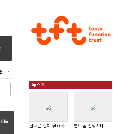
순
뉴스북
집다운 집이 필요하
편의점 전성시대
다