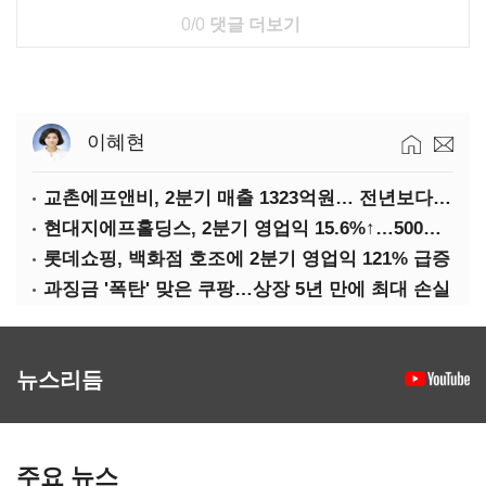
0/0
댓글 더보기
이혜현
교촌에프앤비, 2분기 매출 1323억원… 전년보다 4.9%↑
현대지에프홀딩스, 2분기 영업익 15.6%↑…500억 규모 자사주 매입
롯데쇼핑, 백화점 호조에 2분기 영업익 121% 급증
과징금 '폭탄' 맞은 쿠팡…상장 5년 만에 최대 손실
뉴스리듬
주요 뉴스