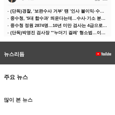
(단독)경찰, '보완수사 거부' 땐 '인사 불이익·수사자격 배제'
중수청, '5대 합수과' 띄운다는데…수사·기소 분리로 협력방안 '부재'
중수청 정원 2874명…10년 미만 검사는 4급으로 임용
(단독)박영진 검사장 "'누더기 걸레' 형소법…이재명 대통령 책임져야"
뉴스리듬
주요 뉴스
많이 본 뉴스