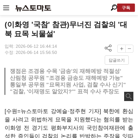
구독
(이화영 '국참' 참관)무너진 검찰의 '대
북 묘목 뇌물설'
입력: 2026-06-12 16:44:14
수정: 2026-06-14 15:56:50
답글쓰기
쟁점은 조경용 수목 '금송'의 재해예방 적절성'
산림청 공무원 "조경용 금송도 재해예방 가능"
통일부 공무원 "묘목지원 사업, 검찰 수사 신기"
"검찰, '이재명도 알았지?'" 표적 수사 주장도
[수원=뉴스토마토 강예슬·정주현 기자] 북한에 환심
을 사려고 위법하게 묘목을 지원했다는 혐의를 받는
이화영 전 경기도 평화부지사의 국민참여재판에 출
석한 증인들이 검찰의 논리를 반박하는 주장을 잇따