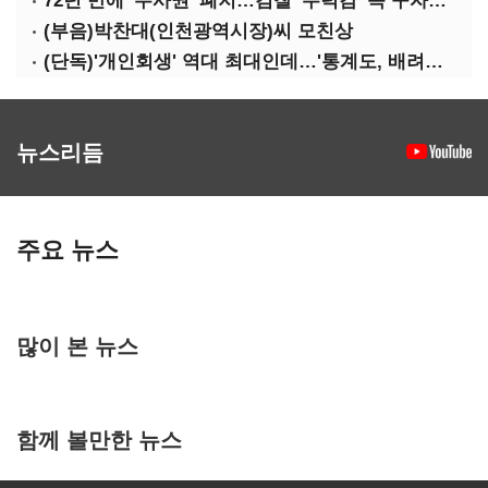
72년 만에 '수사권' 폐지…검찰 '무력감' 속 구자현 사의
(부음)박찬대(인천광역시장)씨 모친상
(단독)'개인회생' 역대 최대인데…'통계도, 배려도' 없는 사법부
뉴스리듬
주요 뉴스
많이 본 뉴스
함께 볼만한 뉴스