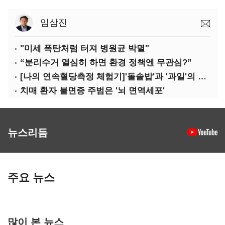
임삼진
"미세 폭탄처럼 터져 병원균 박멸"
“분리수거 열심히 하면 환경 정책엔 무관심?”
[나의 연속혈당측정 체험기]'돌솥밥'과 '과일'의 놀라운 배신
치매 환자 불면증 주범은 '뇌 면역세포'
뉴스리듬
주요 뉴스
많이 본 뉴스