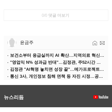
0/0
댓글 더보기
윤금주
보건소부터 응급실까지 AI 확산…지역의료 혁신 본격화
"영업익 N% 성과급 반대"…김정관, 주52시간 손질 예고
김정관 "AI혁명 놓치면 성장 끝"…메가프로젝트·메가특구 속도전
통신 3사, 개인정보 침해 면책 등 자진 시정…공정위 "이용자 권리 강화"
뉴스리듬