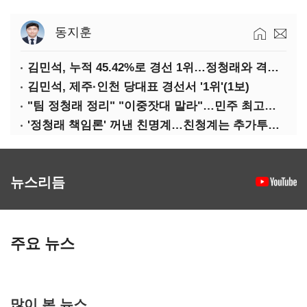
동지훈
김민석, 누적 45.42%로 경선 1위…정청래와 격차 0.86%p(2보)
김민석, 제주·인천 당대표 경선서 '1위'(1보)
"팀 정청래 정리" "이중잣대 말라"…민주 최고위원 계파 다툼 격화
'정청래 책임론' 꺼낸 친명계…친청계는 추가투표 때리기
뉴스리듬
주요 뉴스
많이 본 뉴스