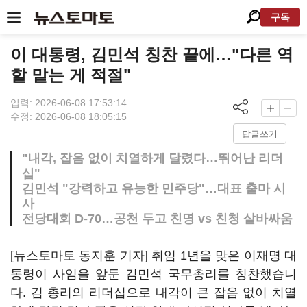
구독
이 대통령, 김민석 칭찬 끝에…"다른 역
할 맡는 게 적절"
입력: 2026-06-08 17:53:14
수정: 2026-06-08 18:05:15
답글쓰기
"내각, 잡음 없이 치열하게 달렸다…뛰어난 리더
십"
김민석 "강력하고 유능한 민주당"…대표 출마 시
사
전당대회 D-70…공천 두고 친명 vs 친청 샅바싸움
[뉴스토마토 동지훈 기자] 취임 1년을 맞은 이재명 대
통령이 사임을 앞둔 김민석 국무총리를 칭찬했습니
다. 김 총리의 리더십으로 내각이 큰 잡음 없이 치열