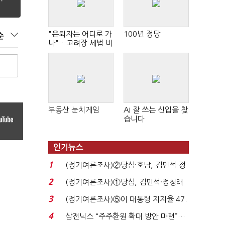
"은퇴자는 어디로 가
100년 정당
순
나"…고려장 세법 비
판 확산
부동산 눈치게임
AI 잘 쓰는 신입을 찾
습니다
인기뉴스
1
(정기여론조사)②당심·호남, 김민석-정
청래 '초접전'...
2
(정기여론조사)①당심, 김민석·정청래
'초접전'…대통령 ...
3
(정기여론조사)⑤이 대통령 지지율 47.
7%…일주일 만에 ...
4
삼전닉스 “주주환원 확대 방안 마련”…