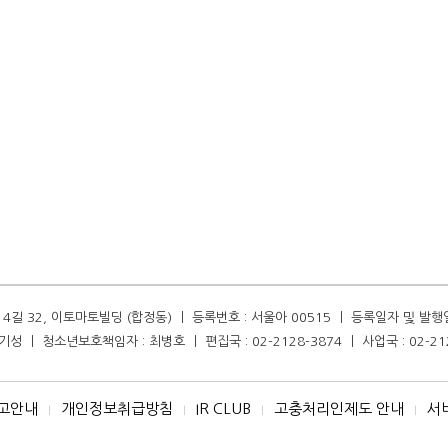
길 32, 이토마토빌딩 (합정동) ㅣ 등록번호 : 서울아 00515 ㅣ 등록일자 및 발행일자 :
성 ㅣ 청소년보호책임자 : 최병호 ㅣ 편집국 : 02-2128-3874 ㅣ 사업국 : 02-21
고안내
개인정보취급방침
IR CLUB
고충처리인제도 안내
서
I
I
I
I