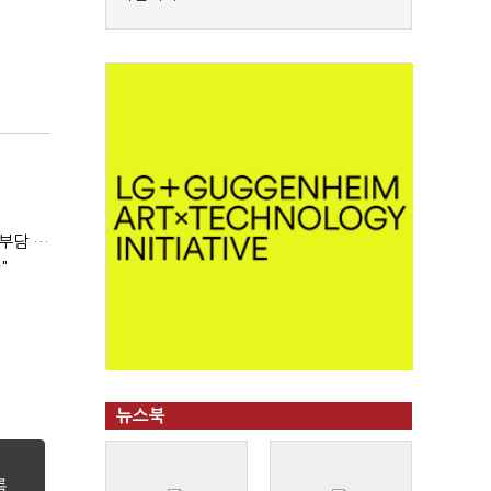
'보유세만큼 양도세 공제' 법안 발의…김은혜 "1주택자 세 부담 완화"
"
뉴스북