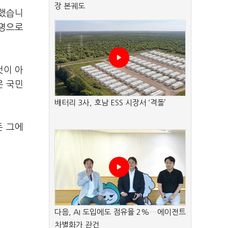
장 본궤도
구했습니
변명으로
것이 아
은 국민
배터리 3사, 호남 ESS 시장서 ‘격돌’
든 그에
다음, AI 도입에도 점유율 2%…에이전트
차별화가 관건