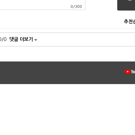
0
/
300
추천
0/0
댓글 더보기