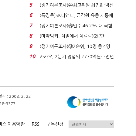
로이터에 성명...
5
(정기여론조사)④최고위원 최민희·박선
원 '양강'…서미...
6
(특징주)SK디앤디, 금감원 유증 제동에
장 초반 상한가...
7
(정기여론조사)⑥민주 46.2% 대 국힘
31.0%…오차범위 밖 ...
8
(마약범죄, 처벌에서 치료로)②(단
독)"마약은 전염병…여성...
9
(정기여론조사)③2순위, 10명 중 4명
'송영길'…정청래 '한 ...
10
카카오, 2분기 영업익 2770억원…전년
비 36% 증가...
 2008. 2. 22
28-3377
비스 이용약관
RSS
구독신청
I
I