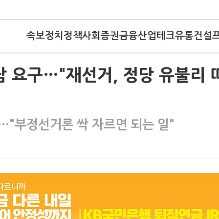
속보
정치
정책
사회
증권
금융
산업
테크
유통
건설
담 요구…"재선거, 정당 유불리 
…"부정선거론 싹 자르면 되는 일"