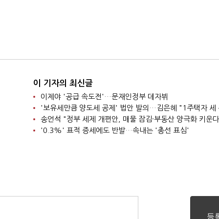
이 기자의 최신글
이제야 '공급 속도전'…문재인정부 데자뷔
송언석 "정부 세제 개편안, 매물 잠김·부동산 양극화 키운다
'0.3%' 표적 증세에도 반발…속내는 '총선 표심'