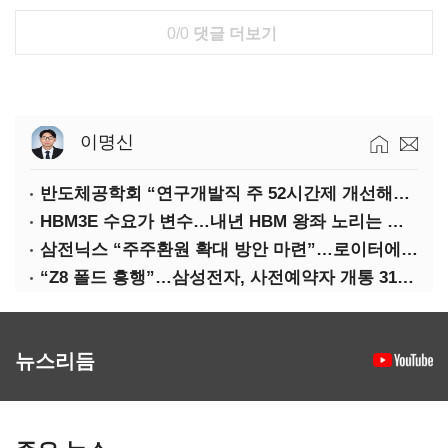
0/0
댓글 더보기
이명신
반도체공학회 “연구개발직 주 52시간제 개선해야”
HBM3E 수요가 변수…내년 HBM 왕좌 노리는 삼성
삼전닉스 “주주환원 확대 방안 마련”…로이터에 성명 보내
“Z8 폴드 흥행”…삼성전자, 사전예약자 개통 31일까지 연장
뉴스리듬