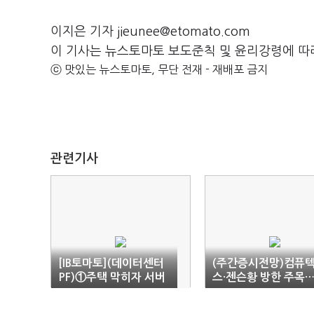
이지은 기자 jieunee@etomato.com
이 기사는 뉴스토마토 보도준칙 및 윤리강령에 따
ⓒ 맛있는 뉴스토마토, 무단 전재 - 재배포 금지
관련기사
[IB토마토](데이터센터
(주간증시전망)컴퓨
PF)①주택 막히자 서버
스·젠슨황 방한 주목
실로…건설사 '디벨로
금리인상 경계도
퍼' 시험대