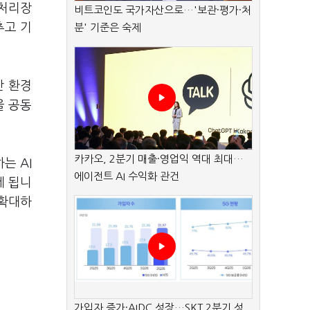
픽처리장
비트코인도 국가자산으로…'보관·평가·처
추고 기
분' 기준은 숙제
산 환경
을 공동
카카오, 2분기 매출·영업익 역대 최대…
는 AI
에이전트 AI 수익화 관건
게 됩니
 확대하
가입자 증가·AIDC 성장…SKT 2분기 성