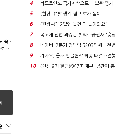
지에 상한가...
4
비트코인도 국가자산으로…'보관·평가·
처분' 기준은 ...
5
(현장+)"팔 생각 접고 호가 높여
요"…'덜 똘똘한 한 채' 20...
6
(현장+)"12일엔 물건 다 들어와요"…
빈 매대 채우며 문 연 ...
7
국고채 담합 과징금 철퇴…증권사 '충당
티빙 첫 분기 흑자…"2031년까지 KBO 독점, 웨이브 합병도 속도"
금 폭탄' 우려...
8
네이버, 2분기 영업익 5203억원…전년
박윤영 KT 대표, AIDC 현장경영…"AX 플랫폼 핵심 인프라로 키운다"
비 0.2% 감소...
9
카카오, 올해 임금협약 최종 타결…연봉
6.3% 인상·격려...
10
(민선 9기 한달)③'7조 채무' 곳간에 충
격…추미애, 20년...
순