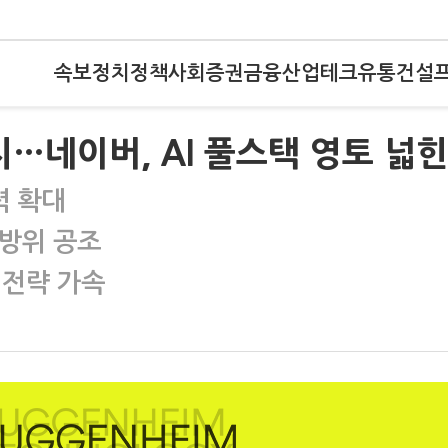
속보
정치
정책
사회
증권
금융
산업
테크
유통
건설
…네이버, AI 풀스택 영토 넓
력 확대
전방위 공조
 전략 가속