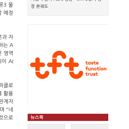
론3 울
장 본궤도
할 예정
봇과 자
하는 A
전 영역
아 AI
이퍼클로
에 활용
 관계자
며 "네
 것으로
뉴스북