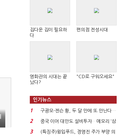
집다운 집이 필요하
편의점 전성시대
다
영화관의 시대는 끝
"CD로 구워오세요"
났다?
인기뉴스
1
구광모-젠슨 황, 두 달 만에 또 만난다…
네
로봇·AI 등 논...
2
중국 이어 대만도 설비투자…메모리 ‘삼
국전쟁’
3
(특징주)윙입푸드, 경영진 주가 부양 의