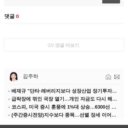
댓글
0
0/0
댓글 더보기
김주하
배재규 "단타·레버리지보다 성장산업 장기투자…변동성 견뎌야"
급락장에 꺾인 국장 열기…개인 자금도 다시 해외로
코스피, 미국 증시 훈풍에 1%대 상승…6300선 회복
(주간증시전망)지수보다 종목…선별 장세 이어진다