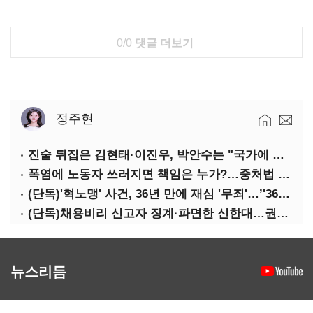
0/0
댓글 더보기
정주현
진술 뒤집은 김현태·이진우, 박안수는 "국가에 헌신"…법정서 드러난 군 수뇌부의 민낯
폭염에 노동자 쓰러지면 책임은 누가?…중처법 처벌될까?
(단독)'혁노맹' 사건, 36년 만에 재심 '무죄'…’'36시간 불법구금·자백강요' 인정
(단독)채용비리 신고자 징계·파면한 신한대…권익위 제동에도 갈등 계속
뉴스리듬