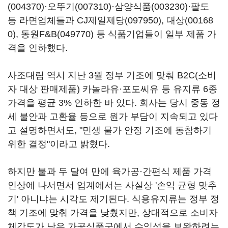
(004370)
·
오뚜기(007310)
·
삼양식품(003230)
·팔도
등 라면업체들과
CJ제일제당(097950)
,
대상(00168
0)
,
동원F&B(049770)
등 식품기업들이 일부 제품 가
격을 인하했다.
사조대림 역시 지난 3월 정부 기조에 맞춰 B2C(소비
자 대상 판매제품) 카놀라유·포도씨유 등 유지류 6종
가격을 평균 3% 인하한 바 있다. 회사는 당시 중동 정
세 불안과 고환율 등으로 원가 부담이 지속되고 있다
고 설명하면서도, "민생 물가 안정 기조에 동참하기
위한 결정"이라고 밝혔다.
하지만 불과 두 달여 만에 육가공·간편식 제품 가격
인상에 나서면서 업계에서는 사실상 '손익 균형 맞추
기' 아니냐는 시각도 제기된다. 식용유지류는 정부 정
책 기조에 맞춰 가격을 낮췄지만, 상대적으로 소비자
체감도가 낮은 가공식품군에서 수익성을 보완하려는