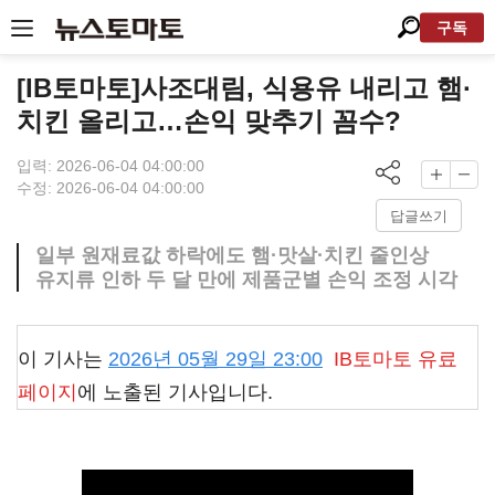
구독
[IB토마토]사조대림, 식용유 내리고 햄·
치킨 올리고…손익 맞추기 꼼수?
입력: 2026-06-04 04:00:00
수정: 2026-06-04 04:00:00
답글쓰기
일부 원재료값 하락에도 햄·맛살·치킨 줄인상
유지류 인하 두 달 만에 제품군별 손익 조정 시각
이 기사는
2026년 05월 29일 23:00
IB토마토
유료
페이지
에 노출된 기사입니다.