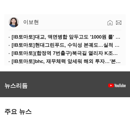
이보현
[IB토마토]대교, 액면병합 앞두고도 '1000원 룰' 경고장…상장유지 시험대
[IB토마토]현대그린푸드, 수익성 본궤도…실적 개선에 주주환원까지
[IB토마토](합정역 7번출구)북극길 열리자 K조선 뜬다
[IB토마토]bhc, 재무체력 앞세워 해외 투자…'본게임' 속도
뉴스리듬
주요 뉴스