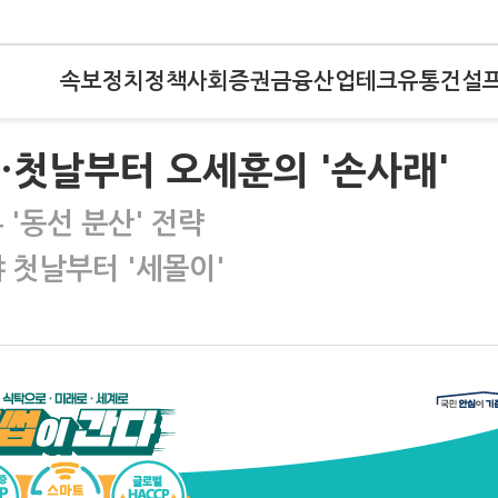
속보
정치
정책
사회
증권
금융
산업
테크
유통
건설
'…첫날부터 오세훈의 '손사래'
 '동선 분산' 전략
 첫날부터 '세몰이'