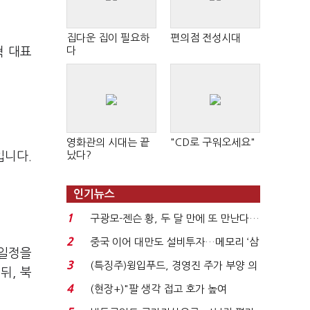
집다운 집이 필요하
편의점 전성시대
다
혁 대표
영화관의 시대는 끝
"CD로 구워오세요"
났다?
입니다.
인기뉴스
1
구광모-젠슨 황, 두 달 만에 또 만난다…
로봇·AI 등 논...
2
중국 이어 대만도 설비투자…메모리 ‘삼
 일정을
국전쟁’
3
(특징주)윙입푸드, 경영진 주가 부양 의
뒤, 북
지에 상한가...
4
(현장+)"팔 생각 접고 호가 높여
요"…'덜 똘똘한 한 채' 20...