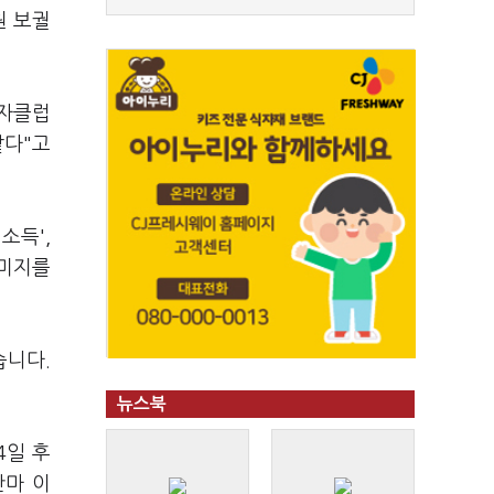
원 보궐
기자클럽
같다"고
소득',
이미지를
습니다.
뉴스북
4일 후
만마 이