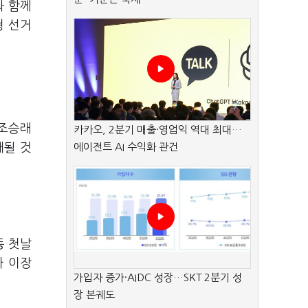
와 함께
형 선거
 조승래
카카오, 2분기 매출·영업익 역대 최대…
개될 것
에이전트 AI 수익화 관건
동 첫날
아 이장
가입자 증가·AIDC 성장…SKT 2분기 성
장 본궤도