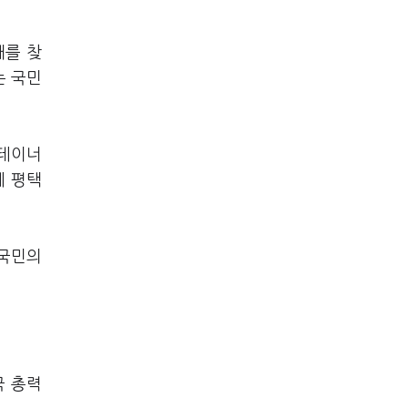
대를 찾
는 국민
컨테이너
께 평택
 국민의
국 총력