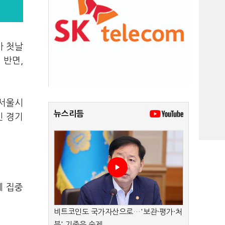
가 첫날
 반면,
 서울시
뉴스리듬
신 경기
에 집중
비트코인도 국가자산으로…'보관·평가·처
분' 기준은 숙제