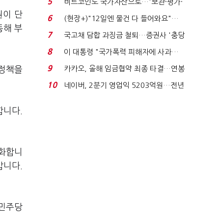
5
비트코인도 국가자산으로…'보관·평가·
원이 단
처분' 기준은 ...
6
(현장+)"12일엔 물건 다 들어와요"…
동해 부
빈 매대 채우며 문 연 ...
7
국고채 담합 과징금 철퇴…증권사 '충당
금 폭탄' 우려...
8
이 대통령 "국가폭력 피해자에 사과…
적극적 조사로 진...
9
카카오, 올해 임금협약 최종 타결…연봉
 정책을
6.3% 인상·격려...
10
네이버, 2분기 영업익 5203억원…전년
비 0.2% 감소...
합니다.
소화합니
갑니다.
 민주당