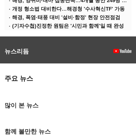
해경, 양귀비·대마 집중단속…4개월 동안 249명 검거
개정 형소법 대비한다…해경청 '수사혁신TF' 가동
해경, 폭염·태풍 대비 '설비·함정' 현장 안전점검
(기자수첩)진정한 원팀은 '시민과 함께'일 때 완성
뉴스리듬
주요 뉴스
많이 본 뉴스
함께 볼만한 뉴스