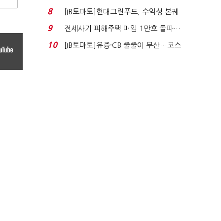
수혜 부상…세액공...
8
[IB토마토]현대그린푸드, 수익성 본궤
도…실적 개선에 ...
9
전세사기 피해주택 매입 1만호 돌파…
누적 피해자 4만2...
10
[IB토마토]유증·CB 줄줄이 무산…코스
닥 벌점 급증에 ...