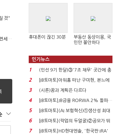
질 것"
휴대폰이 끊긴 30분
부동산 동상이몽, 국
(부동산 세제 개편)"절세 매물 늘어도 집값 하락 제한적"…전세난·양극화 심화 우려
민만 불안하다
인기뉴스
1
(민선 9기 한달)③'7조 채무' 곳간에 충
격…추미애, 20년...
2
[IB토마토]아워홈 떠난 구미현, 본느에
340억 베팅…가...
3
(시론)꿈과 계획은 다르다
4
[IB토마토]JB금융 RORWA 2% 돌파…
실적 견인은 은행 ...
5
[IB토마토](AI 보험혁신)①생산성 최대
순
80% 개선…현실...
6
[IB토마토](락업의 두얼굴)②공모가 뛰
자 첫날 매도…FI ...
7
[IB토마토]HD현대엔솔, '한국판 IRA'