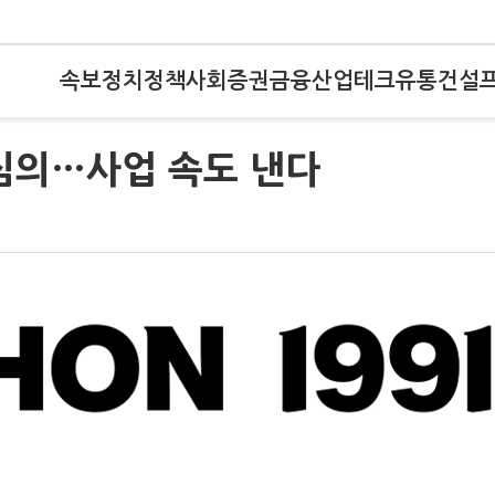
속보
정치
정책
사회
증권
금융
산업
테크
유통
건설
심의…사업 속도 낸다