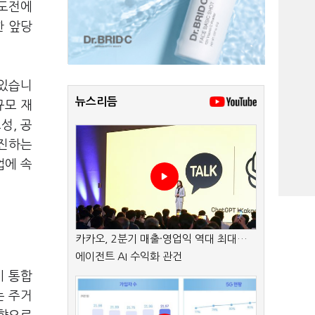
속도전에
한 앞당
 있습니
뉴스리듬
규모 재
성, 공
추진하는
업에 속
카카오, 2분기 매출·영업익 역대 최대…
에이전트 AI 수익화 관건
시 통합
는 주거