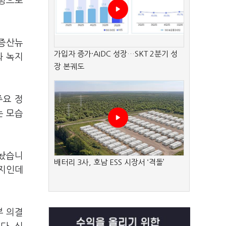
방향으로
·증산뉴
가입자 증가·AIDC 성장…SKT 2분기 성
와 녹지
장 본궤도
주요 정
는 모습
내놨습니
배터리 3사, 호남 ESS 시장서 ‘격돌’
취지인데
부 의결