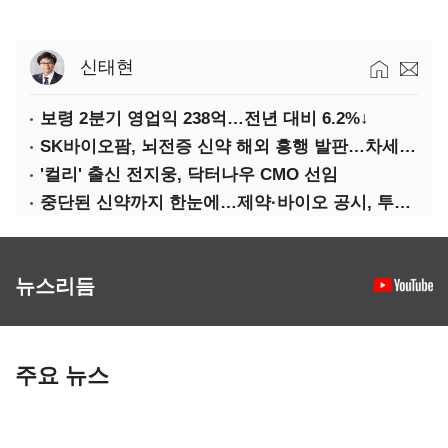
신태현
보령 2분기 영업익 238억…전년 대비 6.2%↓
SK바이오팜, 뇌전증 신약 해외 흥행 발판…차세대 신약 개발 속도
'컬리' 출신 전지웅, 닥터나우 CMO 선임
중단된 신약까지 한눈에…제약·바이오 공시, 투명해진다
뉴스리듬
주요 뉴스