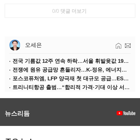
0/0
댓글 더보기
오세은
전국 기름값 12주 연속 하락…서울 휘발윳값 1909원
전쟁에 원유 공급망 흔들리자…K-정유, 에너지안보 핵심으로 재부상
포스코퓨처엠, LFP 양극재 첫 대규모 공급…ESS 시장 공략
트리니티항공 출범…“합리적 가격·기대 이상 서비스로 승부”
뉴스리듬