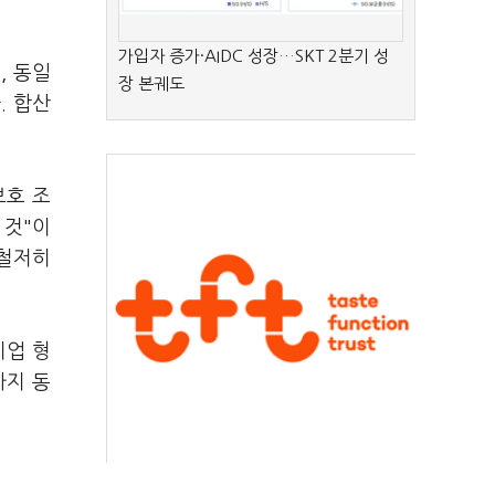
가입자 증가·AIDC 성장…SKT 2분기 성
, 동일
장 본궤도
. 합산
보호 조
 것"이
 철저히
기업 형
까지 동