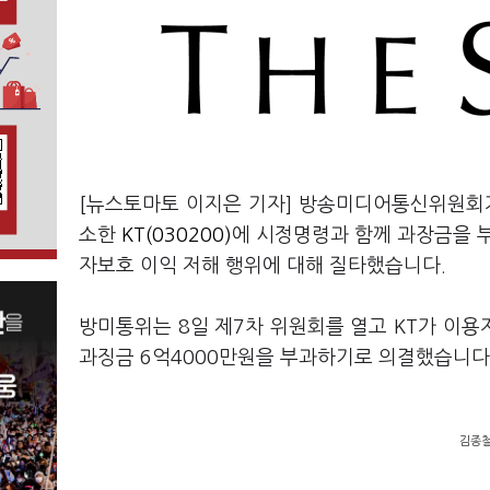
[뉴스토마토 이지은 기자] 방송미디어통신위원회가
소한
KT(030200)
에 시정명령과 함께 과장금을 
자보호 이익 저해 행위에 대해 질타했습니다.
방미통위는 8일 제7차 위원회를 열고 KT가 이
과징금 6억4000만원을 부과하기로 의결했습니다
김종철