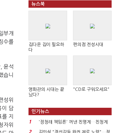
뉴스북
 일부개
 징수를
집다운 집이 필요하
편의점 전성시대
다
, 윤석
귀했습니
영화관의 시대는 끝
"CD로 구워오세요"
났다?
 편성위
용이 담
인기뉴스
표를 지
1
'정청래 책임론' 꺼낸 친명계…친청계
시청자위
는 추가투표 때리기...
2
김민석 "경선갈등 완전 제로 노력"…정