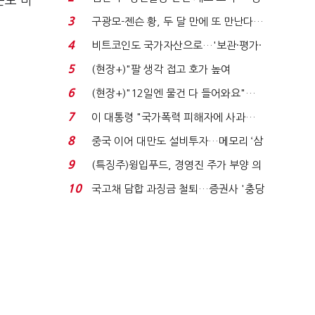
준도 마
청래 "반명 공세 사...
3
구광모-젠슨 황, 두 달 만에 또 만난다…
로봇·AI 등 논...
4
비트코인도 국가자산으로…'보관·평가·
처분' 기준은 ...
5
(현장+)"팔 생각 접고 호가 높여
요"…'덜 똘똘한 한 채' 20...
6
(현장+)"12일엔 물건 다 들어와요"…
빈 매대 채우며 문 연 ...
7
이 대통령 "국가폭력 피해자에 사과…
적극적 조사로 진...
8
중국 이어 대만도 설비투자…메모리 ‘삼
국전쟁’
9
(특징주)윙입푸드, 경영진 주가 부양 의
지에 상한가...
10
국고채 담합 과징금 철퇴…증권사 '충당
금 폭탄' 우려...