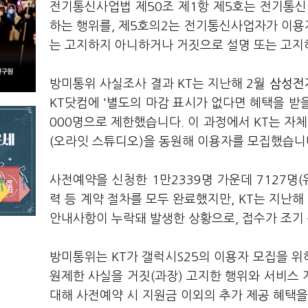
전기통신사업법 제50조 제1항 제5호는 전기통
하는 행위를, 제5호의2는 전기통신사업자가 이용자
는 고지하지 아니하거나 거짓으로 설명 또는 고지
방미통위 사실조사 결과 KT는 지난해 2월
삼성전자
KT닷컴에 '별도의 마감 표시가 없다면 혜택을 받
000명으로 제한했습니다. 이 과정에서 KT는 자
(오라잇 스튜디오)을 동원해 이용자를 모집했습니
사전예약을 신청한 1만2339명 가운데 7127명(
력 등 계약 절차를 모두 완료했지만, KT는 지난해
안내사항이 누락돼 발생한 상황으로, 접수가 조기
방미통위는 KT가 갤럭시S25의 이용자 모집을 위
원제한 사실을 거짓(과장) 고지한 행위와 서비스 
대해 사전예약 시 지원금 이외의 추가 제공 혜택을