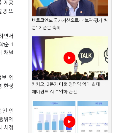
를 제공
설명 또
비트코인도 국가자산으로…'보관·평가·처
분' 기준은 숙제
용하면서
착순 1
버 채널
정보 입
카카오, 2분기 매출·영업익 역대 최대…
명 한정
에이전트 AI 수익화 관건
항인 인
 행위에
의 시정