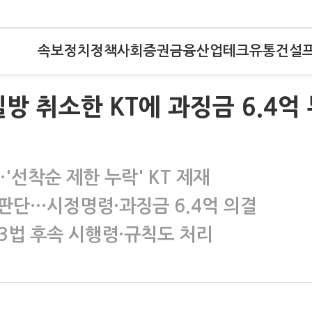
속보
정치
정책
사회
증권
금융
산업
테크
유통
건설
일방 취소한 KT에 과징금 6.4억
…'선착순 제한 누락' KT 제재
판단…시정명령·과징금 6.4억 의결
3법 후속 시행령·규칙도 처리