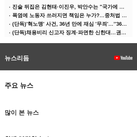
진술 뒤집은 김현태·이진우, 박안수는 "국가에 헌신"…법정서 드러난 군 수뇌부의 민낯
폭염에 노동자 쓰러지면 책임은 누가?…중처법 처벌될까?
(단독)'혁노맹' 사건, 36년 만에 재심 '무죄'…’'36시간 불법구금·자백강요' 인정
(단독)채용비리 신고자 징계·파면한 신한대…권익위 제동에도 갈등 계속
뉴스리듬
주요 뉴스
많이 본 뉴스