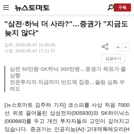
구독
"삼전·하닉 더 사라?"…증권가 "지금도
늦지 않다"
입력: 2026-05-07 15:56:00
수정: 2026-05-07 17:11:37
답글쓰기
삼전 50만원·SK하닉 300만원…증권가 목표가 줄
상향
전문투자자 자금까지 반도체 집중…쏠림 심화 우
려도
[뉴스토마토 김주하 기자] 코스피를 사상 처음 7000
선 위로 끌어올린
삼성전자(005930)
와
SK하이닉스
(000660)
를 두고 개인 투자자들의 고민이 깊어지고
있습니다. 증권가는 인공지능(AI)·고대역폭메모리(H