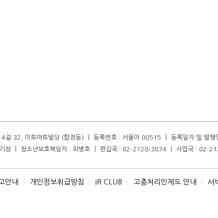
길 32, 이토마토빌딩 (합정동) ㅣ 등록번호 : 서울아 00515 ㅣ 등록일자 및 발행일자 :
성 ㅣ 청소년보호책임자 : 최병호 ㅣ 편집국 : 02-2128-3874 ㅣ 사업국 : 02-21
고안내
개인정보취급방침
IR CLUB
고충처리인제도 안내
서
I
I
I
I