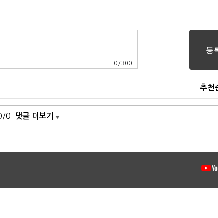
0
/
300
추천
0/0
댓글 더보기