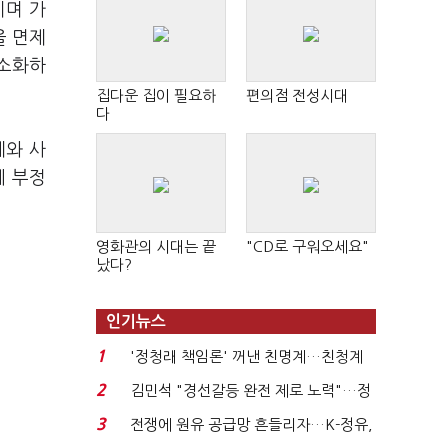
지며 가
을 면제
최소화하
집다운 집이 필요하
편의점 전성시대
다
제와 사
에 부정
영화관의 시대는 끝
"CD로 구워오세요"
났다?
인기뉴스
1
'정청래 책임론' 꺼낸 친명계…친청계
는 추가투표 때리기...
2
김민석 "경선갈등 완전 제로 노력"…정
청래 "반명 공세 사...
3
전쟁에 원유 공급망 흔들리자…K-정유,