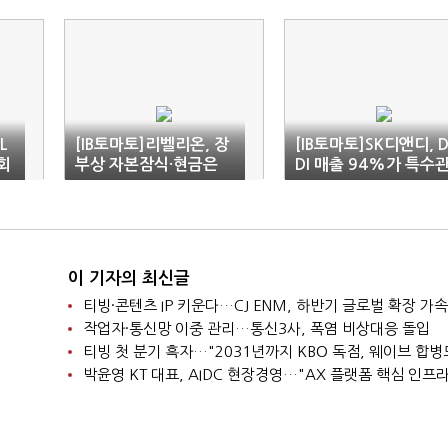
L
[IB토마토]리벨리온, 장
[IB토마토]SK디앤디, 
회
부상 자본잠식·현금은
DI 매출 94%가 특수
속
넉넉…IPO 전 실탄 확보
계자…내부 운용 구조
뚜렷
이 기자의 최신글
티빙·콘텐츠 IP 키운다…CJ ENM, 하반기 글로벌 확장 가속
작업자·통신망 이중 관리…통신3사, 폭염 비상대응 돌입