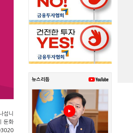
뉴스리듬
 나섭니
이 둔화
03020