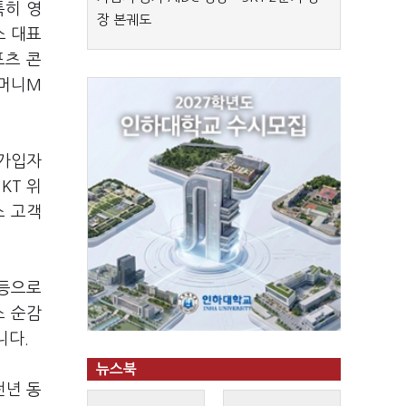
특히 영
장 본궤도
스 대표
포츠 콘
 머니M
 가입자
KT 위
스 고객
.
 등으로
스 순감
니다.
뉴스북
전년 동