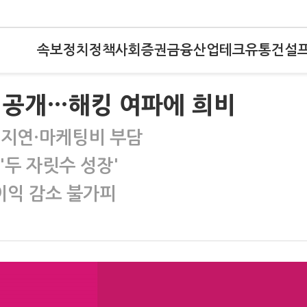
속보
정치
정책
사회
증권
금융
산업
테크
유통
건설
실적 공개…해킹 여파에 희비
 지연·마케팅비 부담
'두 자릿수 성장'
이익 감소 불가피