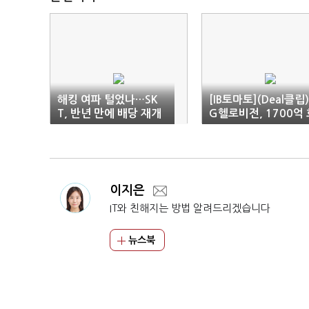
해킹 여파 털었나…SK
[IB토마토](Deal클립)
T, 반년 만에 배당 재개
G헬로비전, 1700억 
사채 발행…채무상환 
도
이지은
IT와 친해지는 방법 알려드리겠습니다
뉴스북