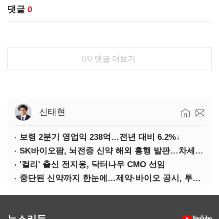
댓글
0
0/0
댓글 더보기
신태현
보령 2분기 영업익 238억…전년 대비 6.2%↓
SK바이오팜, 뇌전증 신약 해외 흥행 발판…차세대 신약 개발 속도
'컬리' 출신 전지웅, 닥터나우 CMO 선임
중단된 신약까지 한눈에…제약·바이오 공시, 투명해진다
뉴스리듬