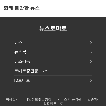
함께 볼만한 뉴스
뉴스
뉴스북
뉴스리듬
토마토증권통 Live
IB토마토
회사소개
개인정보취급방침
서비스 이용약관
고충처리
정정반론보도