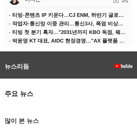
티빙·콘텐츠 IP 키운다…CJ ENM, 하반기 글로벌 확장 가속
작업자·통신망 이중 관리…통신3사, 폭염 비상대응 돌입
티빙 첫 분기 흑자…"2031년까지 KBO 독점, 웨이브 합병도 속도"
박윤영 KT 대표, AIDC 현장경영…"AX 플랫폼 핵심 인프라로 키운다"
뉴스리듬
주요 뉴스
많이 본 뉴스