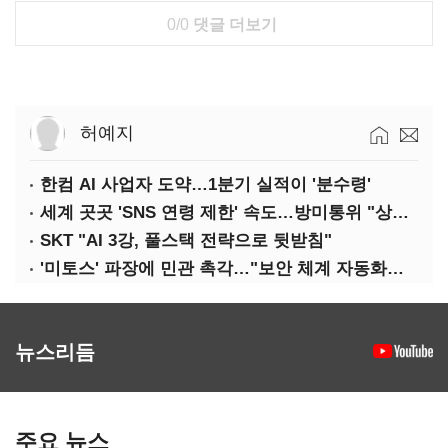
0/0
댓글 더보기
허예지
한컴 AI 사업자 도약…1분기 실적이 '분수령'
세계 곳곳 'SNS 연령 제한' 속도…방미통위 "상반기 중 의견수렴"
SKT "AI 3강, 풀스택 전략으로 뒷받침"
'미토스' 파장에 민관 촉각…"보안 체계 자동화로 대응해야"
뉴스리듬
주요 뉴스