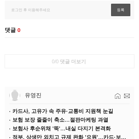
댓글
0
0/0
댓글 더보기
유영진
카드사, 고유가 속 주유·교통비 지원책 눈길
보험 보장 줄줄이 축소…절판마케팅 과열
보험사 후순위채 '뚝'…내실 다지기 본격화
정부, 상생만 외치고 규제 완화 '요원'…카드·보험사 부담 역대급