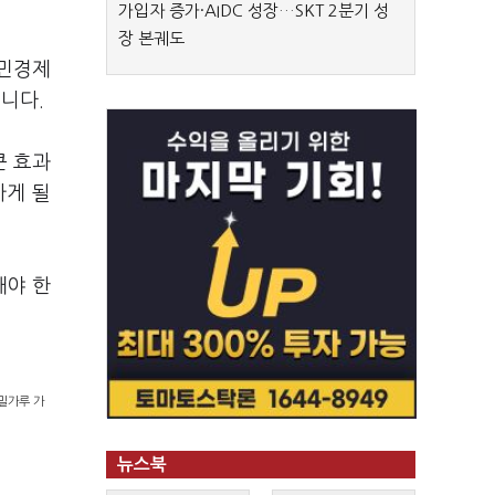
가입자 증가·AIDC 성장…SKT 2분기 성
장 본궤도
국민경제
습니다.
큰 효과
가게 될
해야 한
 밀가루 가
뉴스북