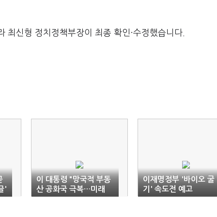
라 최신형 정치정책부장이 최종 확인·수정했습니다.
곧
이 대통령 "망국적 부동
이재명정부 '바이오 굴
글'
산 공화국 극복…미래
기' 속도전 예고
향해 전력질주"