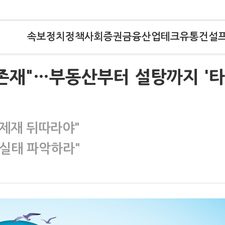
속보
정치
정책
사회
증권
금융
산업
테크
유통
건설
존재"…부동산부터 설탕까지 '타
 제재 뒤따라야"
실태 파악하라"