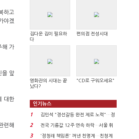
극복하고
어가야겠
집다운 집이 필요하
편의점 전성시대
다
주해 가
진을 앞
영화관의 시대는 끝
"CD로 구워오세요"
났다?
에 대한
인기뉴스
1
김민석 "경선갈등 완전 제로 노력"…정
청래 "반명 공세 사...
 관련해
2
전국 기름값 12주 연속 하락…서울 휘
발윳값 1909원...
3
'정청래 책임론' 꺼낸 친명계…친청계