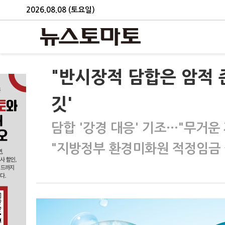
2026.08.08 (토요일)
"반시장적 담합은 암적 
깃'
담합 '강경 대응' 기조…"무거운
"지방정부 환경미화원 적정임금 