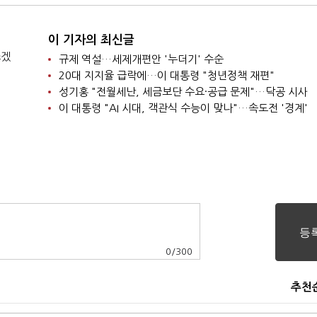
이 기자의 최신글
쓰겠
규제 역설…세제개편안 '누더기' 수순
20대 지지율 급락에…이 대통령 "청년정책 재편"
성기홍 "전월세난, 세금보단 수요·공급 문제"…닥공 시사
이 대통령 "AI 시대, 객관식 수능이 맞나"…속도전 '경계'
0
/
300
추천