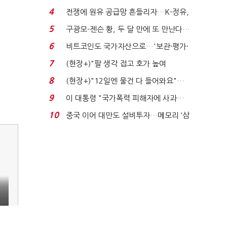
는 추가투표 때리기...
4
전쟁에 원유 공급망 흔들리자…K-정유,
에너지안보 핵심...
5
구광모-젠슨 황, 두 달 만에 또 만난다…
로봇·AI 등 논...
6
비트코인도 국가자산으로…'보관·평가·
처분' 기준은 ...
7
(현장+)"팔 생각 접고 호가 높여
요"…'덜 똘똘한 한 채' 20...
8
(현장+)"12일엔 물건 다 들어와요"…
빈 매대 채우며 문 연 ...
9
이 대통령 "국가폭력 피해자에 사과…
적극적 조사로 진...
10
중국 이어 대만도 설비투자…메모리 ‘삼
국전쟁’