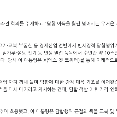
보좌관 회의를 주재하고 "담합 이득을 훨씬 넘어서는 무거운
육고기·교복·부동산 등 경제산업 전반에서 반시장적 담합행위
 밀가루·설탕·전기 등 민생 밀접 품목에서 수년간 약 10조
. 당시 이 대통령은 X(엑스·옛 트위터)를 통해 이례적으
명령'까지 꺼내 들며 담합에 대한 강경 대응 기조를 이어왔
격을 다시 매기라고 지시하는 건데, 담합 적발 이후 가격 인
추며 호응했고, 이 대통령은 담합행위 근절의 폭을 교복 및