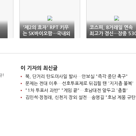
'제2의 효자' RPT 키우
코스피, 8거래일 연속
는 SK바이오팜…국내외
최고가 경신…장중 53
임상 개시
0선 돌파
이 기자의 최신글
다!
북, 단거리 탄도미사일 발사…안보실 "즉각 중단 촉구"
문제는 전대 이후…선호투표제로 뒤집힐 땐 '지지층 불복'
"1차 투표서 과반" "게임 끝"…호남대전 앞두고 '충돌'
김민석·정청래, 신천지 장외 설전…송영길 "호남 계몽 규탄