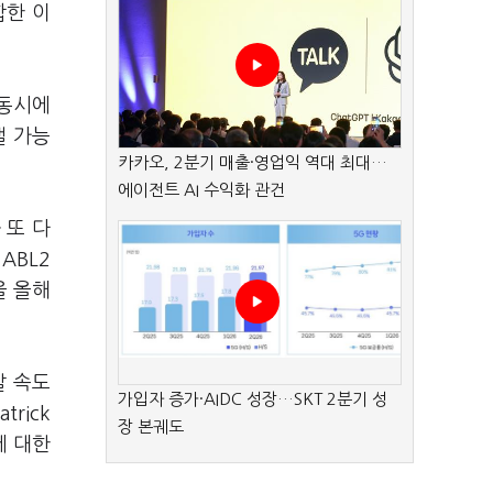
결합한 이
 동시에
낼 가능
카카오, 2분기 매출·영업익 역대 최대…
에이전트 AI 수익화 관건
 또 다
ABL2
을 올해
발 속도
가입자 증가·AIDC 성장…SKT 2분기 성
rick
장 본궤도
에 대한