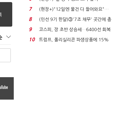
요"…'덜 똘똘한 한 채' 20...
7
(현장+)"12일엔 물건 다 들어와요"…
빈 매대 채우며 문 연 ...
8
(민선 9기 한달)③'7조 채무' 곳간에 충
격…추미애, 20년...
9
코스피, 장 초반 상승세…6400선 회복
시도
순
10
트럼프, 폴리실리콘 파생상품에 15%
관세…"미 산업 재건"...