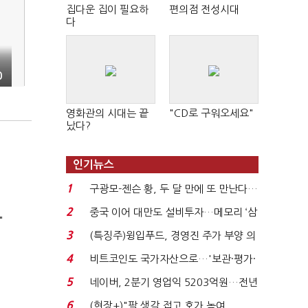
집다운 집이 필요하
편의점 전성시대
다
0
영화관의 시대는 끝
"CD로 구워오세요"
났다?
인기뉴스
1
구광모-젠슨 황, 두 달 만에 또 만난다…
로봇·AI 등 논...
2
중국 이어 대만도 설비투자…메모리 ‘삼
"
국전쟁’
3
(특징주)윙입푸드, 경영진 주가 부양 의
지에 상한가...
4
비트코인도 국가자산으로…'보관·평가·
처분' 기준은 ...
5
네이버, 2분기 영업익 5203억원…전년
비 0.2% 감소...
6
(현장+)"팔 생각 접고 호가 높여