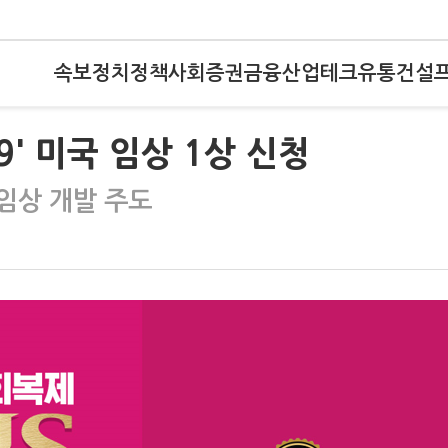
속보
정치
정책
사회
증권
금융
산업
테크
유통
건설
9' 미국 임상 1상 신청
임상 개발 주도