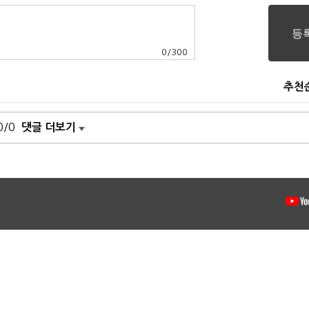
0
/
300
추천
0/0
댓글 더보기