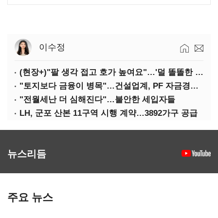
이수정
(현장+)"팔 생각 접고 호가 높여요"…'덜 똘똘한 한 채' 20억 키맞추기
"토지보다 금융이 병목"…건설업계, PF 자금경색 해소 목소리
"전월세난 더 심해진다"…불안한 세입자들
LH, 군포 산본 11구역 시행 계약…3892가구 공급
뉴스리듬
주요 뉴스