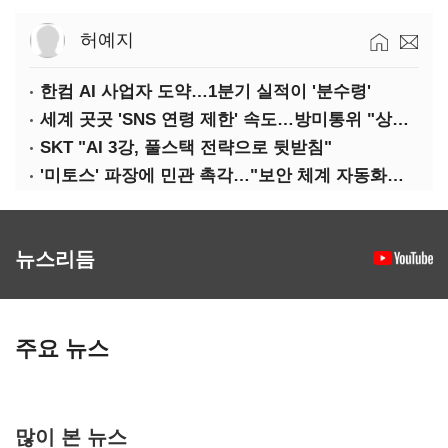
허예지
한컴 AI 사업자 도약…1분기 실적이 '분수령'
세계 곳곳 'SNS 연령 제한' 속도…방미통위 "상반기 중 의견수렴"
SKT "AI 3강, 풀스택 전략으로 뒷받침"
'미토스' 파장에 민관 촉각…"보안 체계 자동화로 대응해야"
뉴스리듬
주요 뉴스
많이 본 뉴스