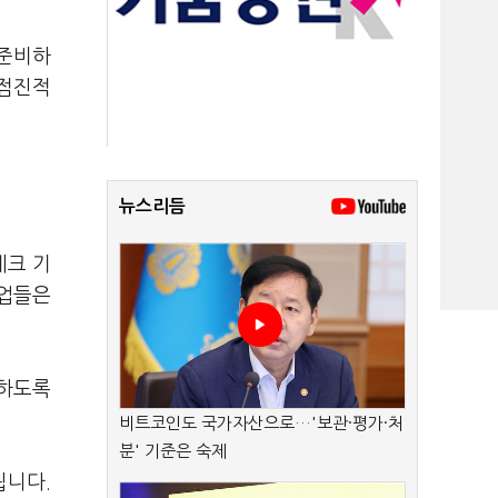
 준비하
 점진적
뉴스리듬
테크 기
기업들은
매하도록
비트코인도 국가자산으로…'보관·평가·처
분' 기준은 숙제
됩니다.