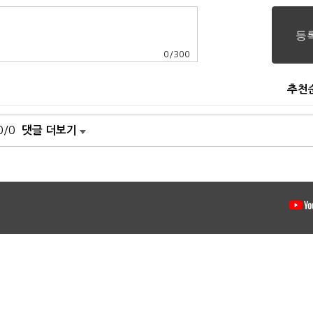
0
/
300
추천
0/0
댓글 더보기