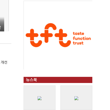
박
 개선
개
뉴스북