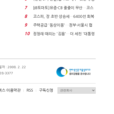
격…추미애, 20년...
7
[IB토마토]유증·CB 줄줄이 무산…코스
닥 벌점 급증에 ...
8
코스피, 장 초반 상승세…6400선 회복
시도
9
주택공급 '동상이몽'…정부·서울시 협
력 없으면 '공수표'...
10
정청래 때리는 '김용'…더 세진 '대통령
최측근' 입...
 2008. 2. 22
28-3377
비스 이용약관
RSS
구독신청
I
I