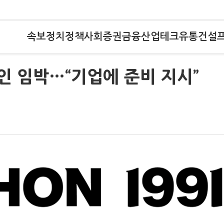
속보
정치
정책
사회
증권
금융
산업
테크
유통
건설
승인 임박…“기업에 준비 지시”