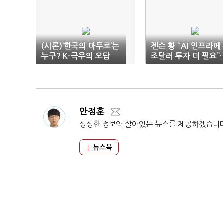
(시론)‘한국의 마두로’는
젠슨 황 “AI 인프라에
누구? K-극우의 오답
조달러 투자 더 필요”
거품론 ‘일축’
안정훈
싱싱한 정보와 살아있는 뉴스를 제공하겠습니
뉴스북