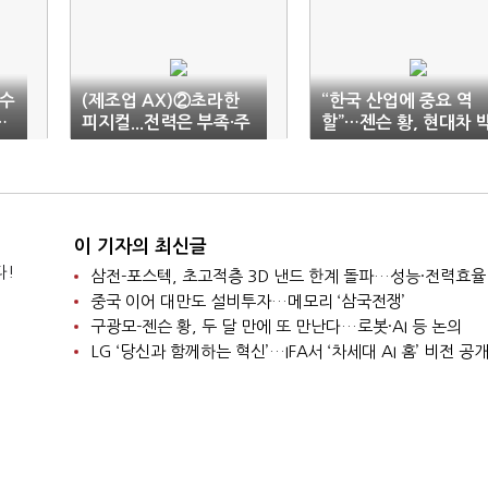
 수
(제조업 AX)②초라한
“한국 산업에 중요 역
…
피지컬...전력은 부족·주
할”…젠슨 황, 현대차 
권은 위태
민우 사장 격려
이 기자의 최신글
다!
삼전-포스텍, 초고적층 3D 낸드 한계 돌파…성능·전력효율
중국 이어 대만도 설비투자…메모리 ‘삼국전쟁’
구광모-젠슨 황, 두 달 만에 또 만난다…로봇·AI 등 논의
LG ‘당신과 함께하는 혁신’…IFA서 ‘차세대 AI 홈’ 비전 공