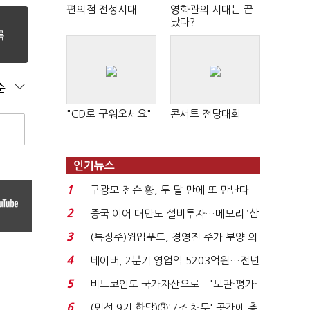
편의점 전성시대
영화관의 시대는 끝
났다?
순
"CD로 구워오세요"
콘서트 전당대회
인기뉴스
1
구광모-젠슨 황, 두 달 만에 또 만난다…
로봇·AI 등 논...
2
중국 이어 대만도 설비투자…메모리 ‘삼
국전쟁’
3
(특징주)윙입푸드, 경영진 주가 부양 의
지에 상한가...
4
네이버, 2분기 영업익 5203억원…전년
비 0.2% 감소...
5
비트코인도 국가자산으로…'보관·평가·
처분' 기준은 ...
6
(민선 9기 한달)③'7조 채무' 곳간에 충