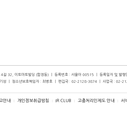
길 32, 이토마토빌딩 (합정동) ㅣ 등록번호 : 서울아 00515 ㅣ 등록일자 및 발행일자 :
성 ㅣ 청소년보호책임자 : 최병호 ㅣ 편집국 : 02-2128-3874 ㅣ 사업국 : 02-21
고안내
개인정보취급방침
IR CLUB
고충처리인제도 안내
서
I
I
I
I