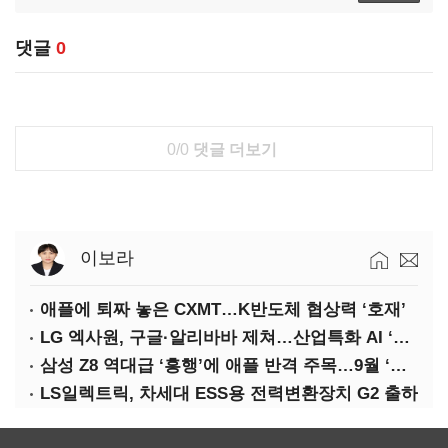
댓글
0
0/0
댓글 더보기
이보라
애플에 퇴짜 놓은 CXMT…K반도체 협상력 ‘호재’
LG 엑사원, 구글·알리바바 제쳐…산업특화 AI ‘속도’
삼성 Z8 역대급 ‘흥행’에 애플 반격 주목…9월 ‘폴더블 대전’
LS일렉트릭, 차세대 ESS용 전력변환장치 G2 출하