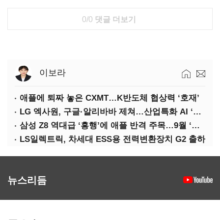
0/0
댓글 더보기
이보라
애플에 퇴짜 놓은 CXMT…K반도체 협상력 ‘호재’
LG 엑사원, 구글·알리바바 제쳐…산업특화 AI ‘속도’
삼성 Z8 역대급 ‘흥행’에 애플 반격 주목…9월 ‘폴더블 대전’
LS일렉트릭, 차세대 ESS용 전력변환장치 G2 출하
뉴스리듬