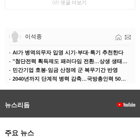
0/0
댓글 더보기
이석종
AI가 병역의무자 입영 시기·부대·특기 추천한다
"첨단전력 획득제도 패러다임 전환…상생 생태계 조성해 대체불가 K-방산 도약"
민간기업 호봉·임금 산정에 군 복무기간 반영
2040년까지 단계적 병력 감축…국방총인력 50만 목표 2차 국방개혁 착수
뉴스리듬
주요 뉴스