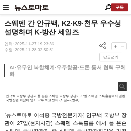
구독
스웨덴 간 안규백, K2·K9·천무 우수성
설명하며 K-방산 세일즈
입력: 2025-11-27 19:23:36
수정: 2025-11-28 02:50:51
답글쓰기
AI·유무인 복합체계·우주항공·드론 등서 협력 구체
화
안규백 국방부 장관과 폴 욘손 스웨덴 국방부 장관이 27일 스웨덴 스톡홀름에서 열린
국방장관 회담에 앞서 악수 하고 있다.(사진=국방부)
[뉴스토마토 이석종 국방전문기자] 안규백 국방부 장
관이 27일(현지시간) 스웨덴 스톡홀름 에서 폴 욘손