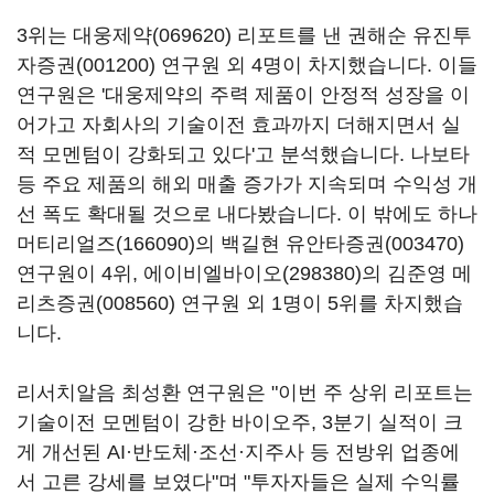
3위는
대웅제약(069620)
리포트를 낸 권해순
유진투
자증권(001200)
연구원 외 4명이 차지했습니다. 이들
연구원은 '대웅제약의 주력 제품이 안정적 성장을 이
어가고 자회사의 기술이전 효과까지 더해지면서 실
적 모멘텀이 강화되고 있다'고 분석했습니다. 나보타
등 주요 제품의 해외 매출 증가가 지속되며 수익성 개
선 폭도 확대될 것으로 내다봤습니다. 이 밖에도
하나
머티리얼즈(166090)
의 백길현
유안타증권(003470)
연구원이 4위,
에이비엘바이오(298380)
의 김준영
메
리츠증권(008560)
연구원 외 1명이 5위를 차지했습
니다.
리서치알음 최성환 연구원은 "이번 주 상위 리포트는
기술이전 모멘텀이 강한 바이오주, 3분기 실적이 크
게 개선된 AI·반도체·조선·지주사 등 전방위 업종에
서 고른 강세를 보였다"며 "투자자들은 실제 수익률