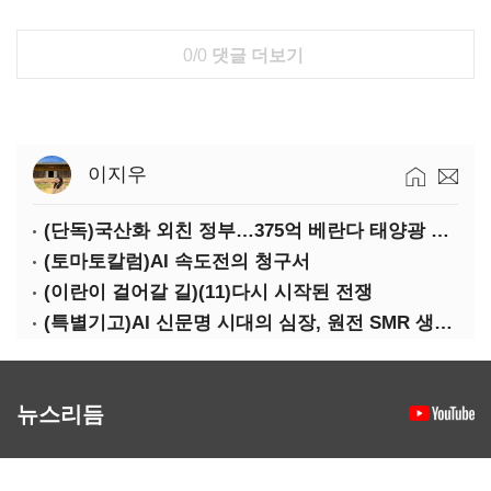
0/0
댓글 더보기
이지우
(단독)국산화 외친 정부…375억 베란다 태양광 사업엔 중국산만 남았다
(토마토칼럼)AI 속도전의 청구서
(이란이 걸어갈 길)(11)다시 시작된 전쟁
(특별기고)AI 신문명 시대의 심장, 원전 SMR 생태계 복원의 마지막 골든타임을 붙잡아라
뉴스리듬