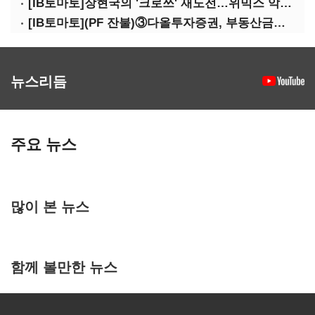
[IB토마토]장현국의 '크로쓰' 재도전…위믹스 악몽 지울 수 있나
[IB토마토](PF 잔불)③다올투자증권, 부동산금융 줄였지만 정상화는 진행형
뉴스리듬
주요 뉴스
많이 본 뉴스
함께 볼만한 뉴스