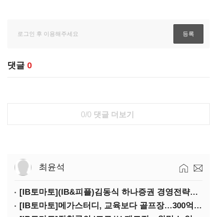
댓글
0
0/0
댓글 더보기
최윤석
[IB토마토](IB&피플)김동식 하나증권 경영전략본부장
[IB토마토]메가스터디, 교육보다 골프장…300억 대여 뒤 보증 리스크