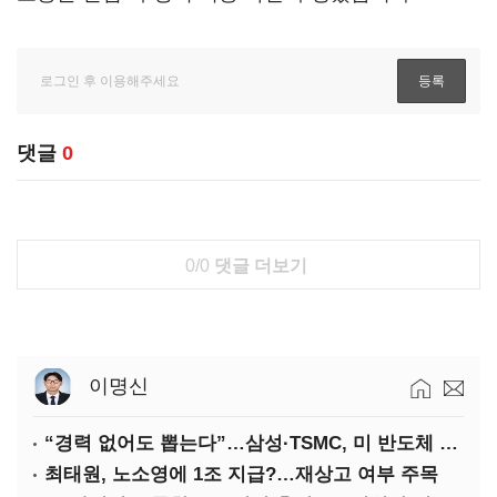
댓글
0
0/0
댓글 더보기
이명신
“경력 없어도 뽑는다”…삼성·TSMC, 미 반도체 인재 쟁탈전
최태원, 노소영에 1조 지급?…재상고 여부 주목