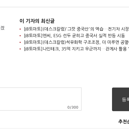
이 기자의 최신글
쓰겠
[IB토마토]엔씨, ESG 선두 굳히고 중국서 실적 반등 시동
[IB토마토](데스크칼럼)석유화학 구조조정, 더 미루면 공
0
/
300
추천