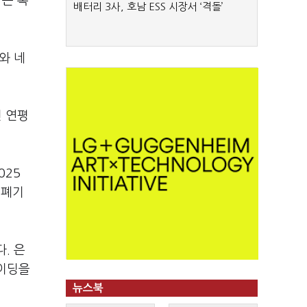
 큰 폭
배터리 3사, 호남 ESS 시장서 ‘격돌’
)와 네
년 연평
025
 폐기
. 은
레이딩을
뉴스북