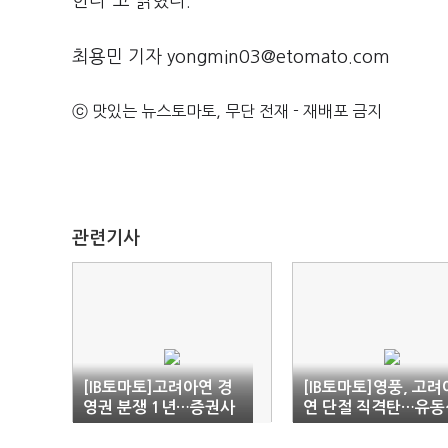
한다”고 밝혔다.
최용민 기자 yongmin03@etomato.com
ⓒ 맛있는 뉴스토마토, 무단 전재 - 재배포 금지
관련기사
[IB토마토]고려아연 경
[IB토마토]영풍, 고려
영권 분쟁 1년…증권사
연 단절 직격탄…유동
희비 엇갈렸다
확보 '총력전'