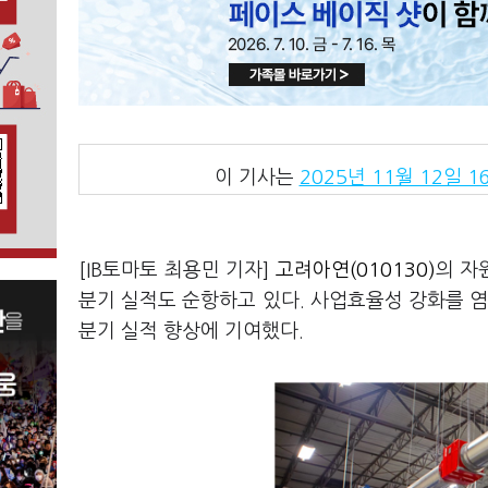
이 기사는
2025년 11월 12일 16
[IB토마토 최용민 기자]
고려아연(010130)
의 자
분기 실적도 순항하고 있다. 사업효율성 강화를 염두에
분기 실적 향상에 기여했다.