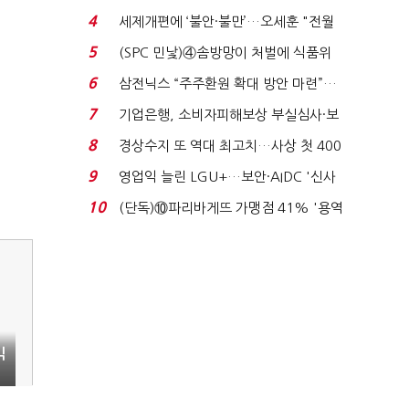
'초접전'…대통령 ...
4
세제개편에 ‘불안·불만’…오세훈 "전월
세 구하기 더 ...
5
(SPC 민낯)④솜방망이 처벌에 식품위
생법 위반 반복...
6
삼전닉스 “주주환원 확대 방안 마련”…
로이터에 성명...
7
기업은행, 소비자피해보상 부실심사·보
이스피싱 공시 ...
8
경상수지 또 역대 최고치…사상 첫 400
억달러에 '3% 성...
9
영업익 늘린 LGU+…보안·AIDC '신사
업 드라이브'...
10
(단독)⑩파리바게뜨 가맹점 41% '용역
제빵기사 없어'…고...
빅