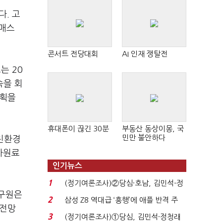
다. 고
랙매스
콘서트 전당대회
AI 인재 쟁탈전
는 20
속을 회
계획을
휴대폰이 끊긴 30분
부동산 동상이몽, 국
민만 불안하다
 친환경
차원료
인기뉴스
1
(정기여론조사)②당심·호남, 김민석-정
연구원은
청래 '초접전'...
2
삼성 Z8 역대급 ‘흥행’에 애플 반격 주
 전망
목…9월 ‘폴...
3
(정기여론조사)①당심, 김민석·정청래