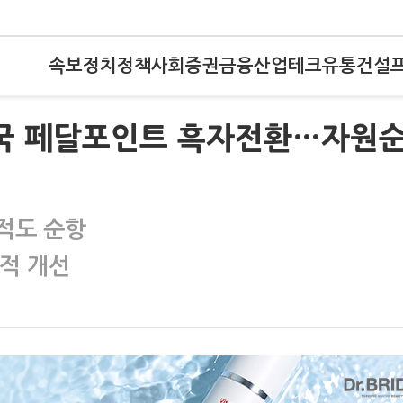
속보
정치
정책
사회
증권
금융
산업
테크
유통
건설
 미국 페달포인트 흑자전환…자원
적도 순항
실적 개선