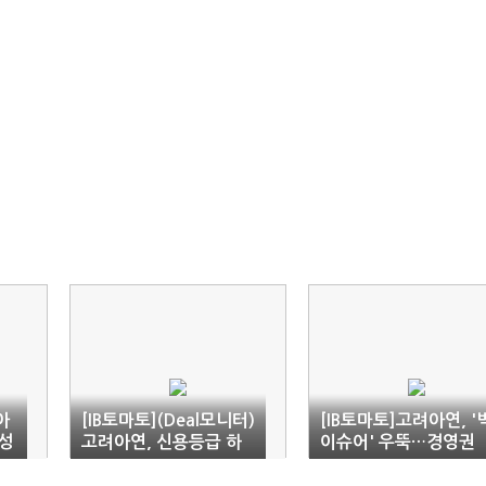
아
[IB토마토](Deal모니터)
[IB토마토]고려아연, '
성
고려아연, 신용등급 하
이슈어' 우뚝…경영권
락에도 3500억 회사채
방어에 팔 걷는 증권사
'승부수'
들