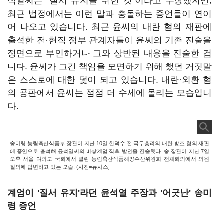
석열씨는 "질서 유지를 위한 것"이라고 주장했지만,
최근 법정에서는 이런 말과 충돌하는 증언들이 연이
어 나오고 있습니다. 최근 윤씨의 내란 혐의 재판에
출석한 전·현직 정부 관계자들이 윤씨의 기존 진술을
정면으로 부인하거나 그와 상반된 내용을 진술한 겁
니다. 윤씨가 그간 책임을 모면하기 위해 했던 거짓말
은 스스로에 대한 덫이 되고 있습니다. 내란·외환 혐
의 공판에서 윤씨는 점점 더 수세에 몰리는 모습입니
다.
송미령 농림축산식품부 장관이 지난 10일 한덕수 전 국무총리의 내란 방조 혐의 재판
에 증인으로 출석해 윤석열씨의 비상계엄 직후 발언을 진술했다. 송 장관이 지난 7일
오후 서울 여의도 국회에서 열린 농림축산식품해양수산위원회 전체회의에서 의원
질의에 답변하고 있는 모습. (사진=뉴시스)
계엄이 '질서 유지'라던 윤석열 주장과 '어긋난' 송미
령 증언