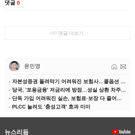
댓글
0
0/0
댓글 더보기
윤민영
자본성증권 돌려막기 어려워진 보험사…콜옵션 부담 급증
당국, '포용금융' 저금리에 방점…성실 상환 차주는 '역차별'
단독 가입 어려워진 실손, 보험료·보장 다 줄어든 5세대는?
PLCC 늘려도 '충성고객' 효과 미미
뉴스리듬